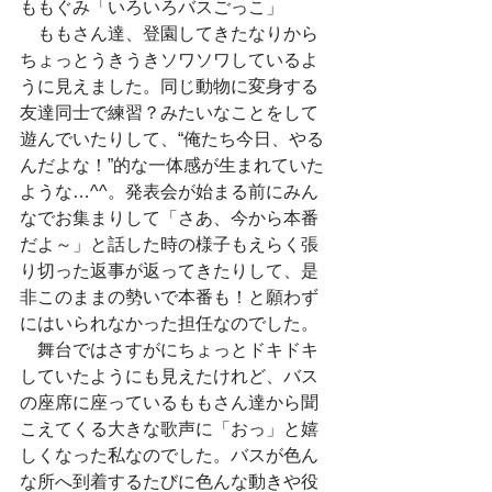
ももぐみ「いろいろバスごっこ」
　ももさん達、登園してきたなりから
ちょっとうきうきソワソワしているよ
うに見えました。同じ動物に変身する
友達同士で練習？みたいなことをして
遊んでいたりして、“俺たち今日、やる
んだよな！”的な一体感が生まれていた
ような…^^。発表会が始まる前にみん
なでお集まりして「さあ、今から本番
だよ～」と話した時の様子もえらく張
り切った返事が返ってきたりして、是
非このままの勢いで本番も！と願わず
にはいられなかった担任なのでした。
　舞台ではさすがにちょっとドキドキ
していたようにも見えたけれど、バス
の座席に座っているももさん達から聞
こえてくる大きな歌声に「おっ」と嬉
しくなった私なのでした。バスが色ん
な所へ到着するたびに色んな動きや役