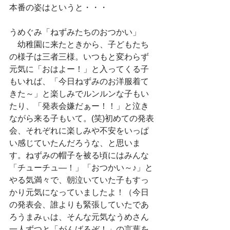
本番の姿はというと・・・
うめぐみ「ねずみたちのおつかい」
　幼稚園に来たときから、子どもたち
の様子は三者三様。いつもと変わらず
元気に「おはよー！」と入ってくる子
もいれば、「今日ねずみのお洋服着て
きた～」と楽しみでルンルンな子もい
たり、「発表会嫌だぁー！！」と泣き
ながら来る子もいて。(笑)初めての発表
会、それぞれに楽しみや不安をいっぱ
い感じていたんだろうな、と思いま
す。ねずみの帽子を被る頃にはみんな
「チューチュ―！」「おつかい～♪」と
やる気満々で、朝泣いていた子もすっ
かり元気になっていましたよ！（今日
の発表会、誰よりも緊張していたであ
ろうまみぃは、そんな元気なうめさん
一人ずつと「がんばるぞ！」の言葉を