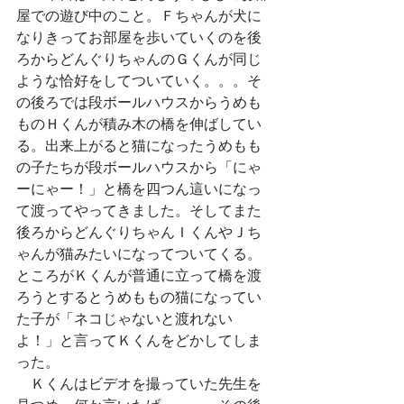
屋での遊び中のこと。Ｆちゃんが犬に
なりきってお部屋を歩いていくのを後
ろからどんぐりちゃんのＧくんが同じ
ような恰好をしてついていく。。。そ
の後ろでは段ボールハウスからうめも
ものＨくんが積み木の橋を伸ばしてい
る。出来上がると猫になったうめもも
の子たちが段ボールハウスから「にゃ
ーにゃー！」と橋を四つん這いになっ
て渡ってやってきました。そしてまた
後ろからどんぐりちゃんＩくんやＪち
ゃんが猫みたいになってついてくる。
ところがＫくんが普通に立って橋を渡
ろうとするとうめももの猫になってい
た子が「ネコじゃないと渡れない
よ！」と言ってＫくんをどかしてしま
った。
　Ｋくんはビデオを撮っていた先生を