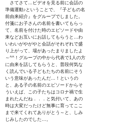
　さてさて…ビデオを見る前に会話の
準備運動♪ということで、『子どもの名
前由来紹介』をグループでしました。
付箋にお子さんの名前を書いてもらっ
て、名前を付けた時のエピソードや由
来などお互いにお話してもらうと…わ
いわいがやがやと会話がそれぞれで盛
り上がって、場があったまりましたよ
～^^！グループの中から代表で1人の方
に由来を話してもらうと、普段何気な
く読んでいる子どもたちの名前にそう
いう意味があったんだ…！というの
と、ある子の名前のエピソードからそ
ういえば、この子たちはコロナ禍で生
まれたんだね．．．と気付いて、あの
時は大変だったけど無事に育ってここ
まで来てくれてありがとう～と、しみ
じみしたのでした…。