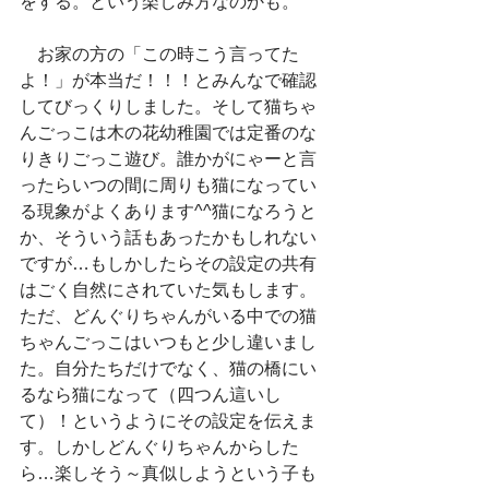
をする。という楽しみ方なのかも。
　お家の方の「この時こう言ってた
よ！」が本当だ！！！とみんなで確認
してびっくりしました。そして猫ちゃ
んごっこは木の花幼稚園では定番のな
りきりごっこ遊び。誰かがにゃーと言
ったらいつの間に周りも猫になってい
る現象がよくあります^^猫になろうと
か、そういう話もあったかもしれない
ですが…もしかしたらその設定の共有
はごく自然にされていた気もします。
ただ、どんぐりちゃんがいる中での猫
ちゃんごっこはいつもと少し違いまし
た。自分たちだけでなく、猫の橋にい
るなら猫になって（四つん這いし
て）！というようにその設定を伝えま
す。しかしどんぐりちゃんからした
ら…楽しそう～真似しようという子も