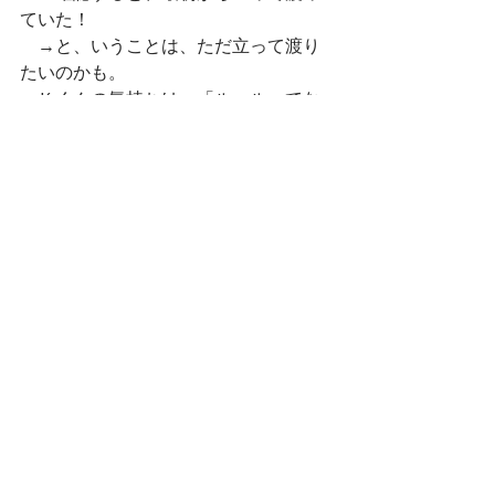
ていた！
　→と、いうことは、ただ立って渡り
たいのかも。
・Ｋくんの気持ちは、「ルールってな
んだよ！」「渡りたいだけなのに！」
かもしれない。
　あるいは…立って渡っているけど、
気持ちは猫のつもりなのに猫になって
と言われて「なんだよ！」という怒り
かもしれない。
・Ｋくんは道路の縁石を渡りたいよう
に、そこの橋に乗ってみたいのかも。
それくらいの気持ちなのに「ネコにな
らんと渡れないなんて聞いてない！」
となっているのかも。
　Ｋくんの表情や動きやその時の状況
を見て考えていくと、子どもたちそれ