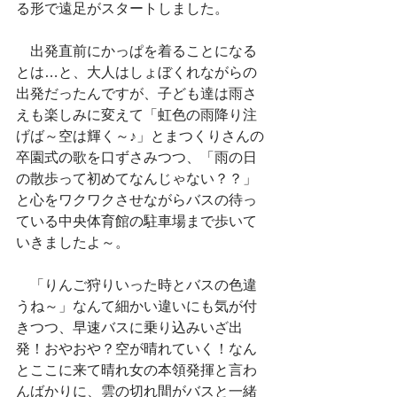
る形で遠足がスタートしました。
　出発直前にかっぱを着ることになる
とは…と、大人はしょぼくれながらの
出発だったんですが、子ども達は雨さ
えも楽しみに変えて「虹色の雨降り注
げば～空は輝く～♪」とまつくりさんの
卒園式の歌を口ずさみつつ、「雨の日
の散歩って初めてなんじゃない？？」
と心をワクワクさせながらバスの待っ
ている中央体育館の駐車場まで歩いて
いきましたよ～。
　「りんご狩りいった時とバスの色違
うね～」なんて細かい違いにも気が付
きつつ、早速バスに乗り込みいざ出
発！おやおや？空が晴れていく！なん
とここに来て晴れ女の本領発揮と言わ
んばかりに、雲の切れ間がバスと一緒