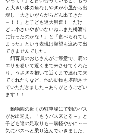
やって！」と言い合っていると、もっ
と大きい体の角なしやぎが小屋から出
現し「大きいがらがらどん出てきた
～！！」と子ども達大興奮！「だけ
ど…小さいやぎいないね…また橋渡り
に行ったのかな！」と『食べられてし
まった』という表現は願望も込めて出
てきませんでした。
　飼育員のおじさんがご厚意で、鹿の
エサを巻いて近くまで来させてくれた
り、うさぎを抱いて近くまで連れて来
てくれたりなど、他の動物も堪能させ
ていただきました～ありがとうござい
ます！！
　動物園の近くの駐車場にて朝のバス
がお出迎え。「もうバス来とる～」と
子ども達の足取りも一層軽やかに～一
気にバスへと乗り込んでいきました。