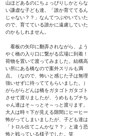
山ほどあるのにちょっぴりしかとらな
い謙虚な子ども達。「誰か育ててるん
じゃない？？」なんてつぶやいていた
ので、育てている誰かに遠慮していた
のかもしれません。
　看板の矢印に翻弄されながら、よう
やく橋の入り口に繋がる広場に到着！
荷物を置いて渡ってみました。結構高
い所にある橋なので案外スリルも満
点。（なので、怖いと感じた子は無理
強いせずに待っててもらいました。）
がらがらどんは橋をガタゴトガタゴト
させて渡りましたが、うめももプチち
ゃん達はそ～っとそ～っと渡ります。
大人は時々下が見える隙間にヒーヒー
怖がってしまいましたが、子ども達は
「トロル出てこんかな？？」と違う恐
怖と戦っている様子でした。笑