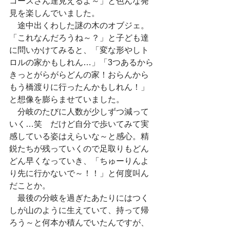
コースさん達見えるよ～」と色んな発
見を楽しんでいました。
　途中出くわした謎の木のオブジェ。
「これなんだろうね～？」と子ども達
に問いかけてみると、「変な形やしト
ロルの家かもしれん…」「3つあるから
きっとがらがらどんの家！おらんから
もう橋渡りに行ったんかもしれん！」
と想像を膨らませていました。
　分岐のたびに人数が少しずつ減って
いく…笑　だけど自分で歩いてみて実
感している姿はえらいな～と感心。精
鋭たちが残っていくので足取りもどん
どん早くなっていき、「ちゅーりんよ
り先に行かないで～！！」と何度叫ん
だことか。
　最後の分岐を過ぎたあたりにはつく
しが山のように生えていて、持って帰
ろう～と何本か積んでいたんですが、