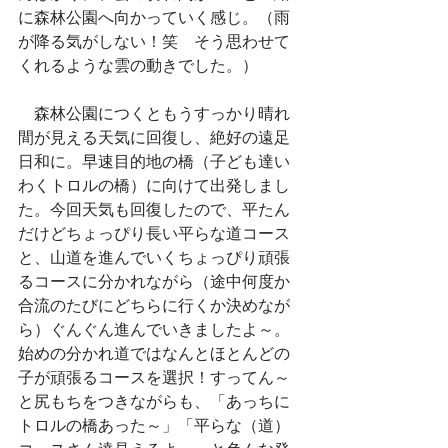
に森林公園へ向かっていく感じ。（雨
が降る気がしない！笑　そう思わせて
くれるような雲の動きでした。）
　森林公園につくともうすっかり晴れ
間が見える天気に回復し、絶好の遠足
日和に。早速目的地の橋（子ども達い
わくトロルの橋）に向けて出発しまし
た。今回天気も回復したので、平たん
だけどちょっぴり長い平らな道コース
と、山道を進んでいくちょっぴり頑張
るコースに分かれながら（途中何度か
合流のたびにどちらに行くか決めなが
ら）ぐんぐん進んでいきましたよ～。
始めの分かれ道ではなんとほとんどの
子が頑張るコースを選択！すってん～
と尻もちをつきながらも、「あっちに
トロルの橋あった～」「平らな（道）