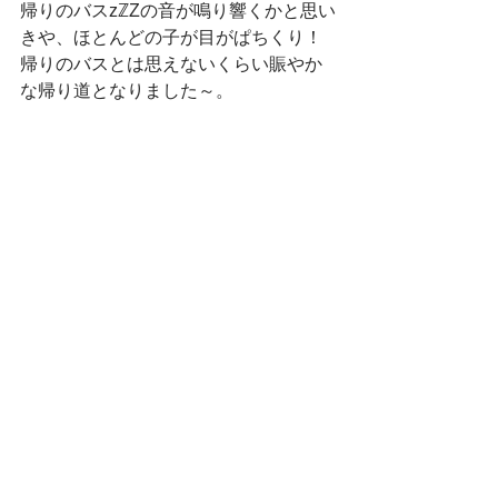
帰りのバスzℤZの音が鳴り響くかと思い
きや、ほとんどの子が目がぱちくり！
帰りのバスとは思えないくらい賑やか
な帰り道となりました～。
　今日は貸し切りバスに“お助け”しても
らい、“がらがらどん”になってみたり会
ってみたり、“森”を堪能した一日となり
ました。雨に悩まされましたが、バス
以降はスッキリ晴れ模様♪本当にまつく
りさんの歌「虹色の雨降り注げば～空
は輝く～♪」の歌詞どおりとなっていま
した～。（なんと他のクラスに聞いて
みると、お昼ごろ雨に打たれたんだっ
て～もうちゅーりんのせいとは言わせ
ません！笑）
みんなでいっぱい歩いたのでゆっくり