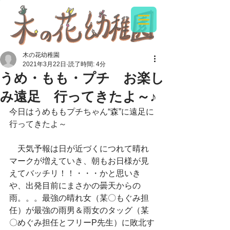
木の花幼稚園
2021年3月22日
読了時間: 4分
うめ・もも・プチ お楽し
み遠足 行ってきたよ～♪
今日はうめももプチちゃん“森”に遠足に
行ってきたよ～
　天気予報は日が近づくにつれて晴れ
マークが増えていき、朝もお日様が見
えてバッチリ！！・・・かと思いき
や、出発目前にまさかの曇天からの
雨。。。最強の晴れ女（某〇もぐみ担
任）が最強の雨男＆雨女のタッグ（某
〇めぐみ担任とフリーP先生）に敗北す