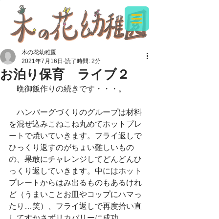
木の花幼稚園
2021年7月16日
読了時間: 2分
お泊り保育 ライブ２
　晩御飯作りの続きです・・・。
　ハンバーグづくりのグループは材料
を混ぜ込みこねこね丸めてホットプレ
ートで焼いていきます。フライ返しで
ひっくり返すのがちょい難しいもの
の、果敢にチャレンジしてどんどんひ
っくり返していきます。中にはホット
プレートからはみ出るものもあるけれ
ど（うまいことお皿やコップにハマっ
たり…笑）、フライ返しで再度拾い直
してすかさずリカバリーに成功