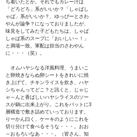
ち着いたとか。それでもカレー汁は
「どろどろ」系がいいか？「しゃばし
ゃば」系がいいか？、ゆっぴーとさわ
やんが論争？になっておりましたが、
味見をしてみた子どもたちは、しゃば
しゃば系のスープに「おいしい～！」
と満場一致。軍配は担当のさわやん
に・・・（笑）。
　オムハヤシなる洋風料理、うまいこ
と卵焼きならぬ卵シートをきれいに焼
き上げて、チキンライスを炊き、ハヤ
シちゃんってどこ？と訊くと、じゃじ
ゃ～んと香ばしいハヤシライスのソー
スが鍋に出来上がり。これをバットに3
層構造で敷き詰めていっております。
りーかん曰く、ケーキのようにこれを
切り分けて食べるそうな・・・。おお
～おもろいなあ・・・。（皆さん、知