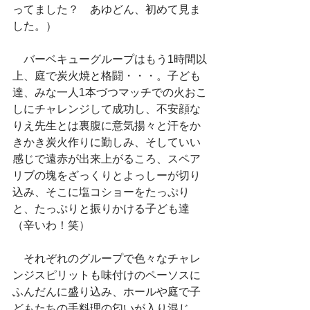
ってました？　あゆどん、初めて見ま
した。）
　バーベキューグループはもう1時間以
上、庭で炭火焼と格闘・・・。子ども
達、みな一人1本づつマッチでの火おこ
しにチャレンジして成功し、不安顔な
りえ先生とは裏腹に意気揚々と汗をか
きかき炭火作りに勤しみ、そしていい
感じで遠赤が出来上がるころ、スペア
リブの塊をざっくりとよっしーが切り
込み、そこに塩コショーをたっぷり
と、たっぷりと振りかける子ども達
（辛いわ！笑）
　それぞれのグループで色々なチャレ
ンジスピリットも味付けのペーソスに
ふんだんに盛り込み、ホールや庭で子
どもたちの手料理の匂いが入り混じ