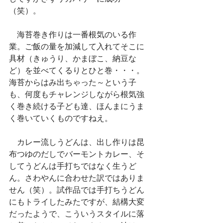
（笑）。
　海苔巻き作りは一番根気のいる作
業。ご飯の量を加減して入れてそこに
具材（きゅうり、かまぼこ、納豆な
ど）を並べてくるりとひと巻・・・。
海苔からはみ出ちゃった～という子
も、何度もチャレンジしながら根気強
く巻き続ける子ども達、ほんまにうま
く巻いていくものですねえ。
　カレー流しうどんは、出し作りは昆
布つゆのだしでバーモントカレー、そ
してうどんは手打ちではなく生うど
ん。さわやんに合わせた訳ではありま
せん（笑）。試作品では手打ちうどん
にもトライしたみたですが、結構大変
だったようで、こういうスタイルに落