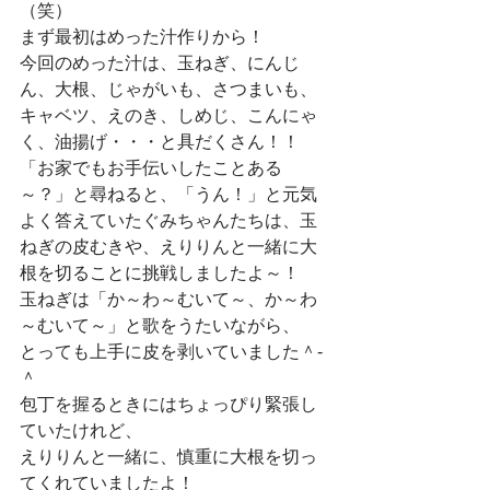
（笑）
まず最初はめった汁作りから！
今回のめった汁は、玉ねぎ、にんじ
ん、大根、じゃがいも、さつまいも、
キャベツ、えのき、しめじ、こんにゃ
く、油揚げ・・・と具だくさん！！
「お家でもお手伝いしたことある
～？」と尋ねると、「うん！」と元気
よく答えていたぐみちゃんたちは、玉
ねぎの皮むきや、えりりんと一緒に大
根を切ることに挑戦しましたよ～！
玉ねぎは「か～わ～むいて～、か～わ
～むいて～」と歌をうたいながら、
とっても上手に皮を剥いていました＾-
＾
包丁を握るときにはちょっぴり緊張し
ていたけれど、
えりりんと一緒に、慎重に大根を切っ
てくれていましたよ！