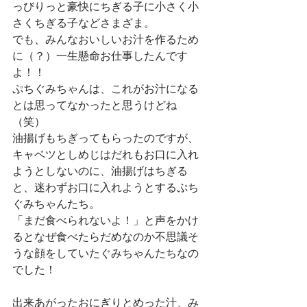
っびりっと豪快にちぎる子に小さく小
さくちぎる子などさまざま。
でも、みんなおいしいお汁を作るため
に（？）一生懸命お仕事したんです
よ！！
ぷちぐみちゃんは、これがお汁になる
とは思ってなかったと思うけどね
（笑）
油揚げもちぎってもらったのですが、
キャベツとしめじはだれもお口に入れ
ようとしないのに、油揚げはちぎる
と、迷わずお口に入れようとするぷち
ぐみちゃんたち。
「まだ食べられないよ！」と声をかけ
るとなぜ食べたらだめなのか不思議そ
うな顔をしていたぐみちゃんたちなの
でした！
出来あがったおにぎりとめった汁、み