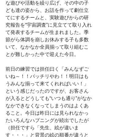
な遊びや活動を繰り広げ、その中の子
ども達の姿から、お話を作って劇仕立
てにするチームと、実験遊びからの研
究報告を“宇宙調査”に見立てて取り入れ
て発表するチームが生まれました。季
節がら体調を崩しお休みする子も多数
いて、なかなか全員揃って取り組むこ
とが難しかった中で迎えた今日。
前日の練習では担任曰く「みんなずご
いね～！！バッチリやわ！！明日はも
うみんな揃って来てくれればいい！」
という感じだったのですが、お客さん
が入るとどうしても“いつも通り”がなか
なかできなくなってしまうのはよくあ
ること。今日は昨日には見られなかっ
たいろんなハプニングが続出でしたが
（担任ですら「先生、絵が違いま
す・・・」と背景の絵の順番が違うと