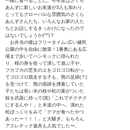
一緒に食べることに。今年度はさくら
あんずに新しいお友達が3人も加わり、
とってもグローバルな雰囲気のさくら
あんずさんたち。いろんなお家の人た
ちとお話しするきっかけになったので
はないでしょうか(^^)？
　お弁当の後はフリータイム♪広い健民
公園の中を自由に散策！1番奥にある広
場まで歩いてハンモックに揺られた
り、桜の身を拾って潰して遊ぶ子や、
フカフカの芝生の上をゴロゴロ転がっ
てゴロゴロ競走する子も。熊の足跡(？)
を見つけて、熊の痕跡を捜索していた
子たちは長い木の枝や松の葉がついた
枝を武器に持って(笑)「これでチクチク
にするんや！」と木道の中へ。潰れた
松ぼっくりをみて「クマが食べたやつ
あったー！！！」と大騒ぎ。もちろん
アスレチック遊具も人気でした〜。