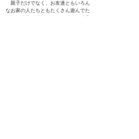
　親子だけでなく、お友達ともいろん
なお家の人たちともたくさん遊んでた
くさん身体を動かして、いろいろ発見
して、、、卯辰山の自然を満喫！！最
後はみんなで写真をとってお開きに。
とっても暑い一日で疲れたと思います
が、最後も卯辰山に響き渡るくらい元
気にさよならの歌を歌ってバイバイし
ましたよ〜！今日はゆっくり休んでま
たあした元気に幼稚園にきてね！！お
母さんお父さんたちも一日お疲れさま
でした(^^)！
記・さわやん
おしゃべり