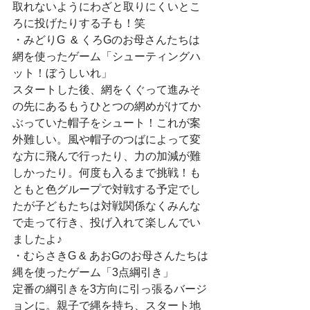
取れないようにわざと取りにくいとこ
ろに投げたりする子も！笑
・みどりG  & くろGのお母さんたちは
網を使ったゲーム「シューティングハ
ット！ぼうしいれ」
スタートした後、網をくぐって進みそ
の先にあるもうひとつの網めがけてか
ぶっていた帽子をシュート！これが案
外難しい。風や帽子のつばによって変
な方に飛んで行ったり、力の加減が難
しかったり。何度も入るまで挑戦！も
ともと色グループで対戦する予定でし
たが子どもたちは対戦関係なくみんな
で走って行き、投げ入れて楽しんでい
ましたよ♪
・むらさきG & あおGのお母さんたちは
縄を使ったゲーム「3点綱引き」
定番の綱引きを3方向に引っ張るバージ
ョンに。親子で縄を持ち、スタート地