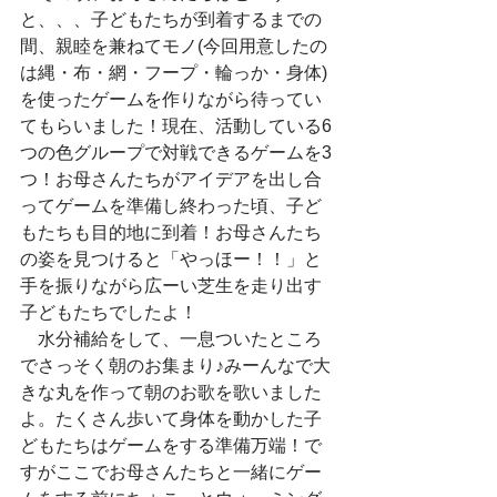
と、、、子どもたちが到着するまでの
間、親睦を兼ねてモノ(今回用意したの
は縄・布・網・フープ・輪っか・身体)
を使ったゲームを作りながら待ってい
てもらいました！現在、活動している6
つの色グループで対戦できるゲームを3
つ！お母さんたちがアイデアを出し合
ってゲームを準備し終わった頃、子ど
もたちも目的地に到着！お母さんたち
の姿を見つけると「やっほー！！」と
手を振りながら広ーい芝生を走り出す
子どもたちでしたよ！
　水分補給をして、一息ついたところ
でさっそく朝のお集まり♪みーんなで大
きな丸を作って朝のお歌を歌いました
よ。たくさん歩いて身体を動かした子
どもたちはゲームをする準備万端！で
すがここでお母さんたちと一緒にゲー