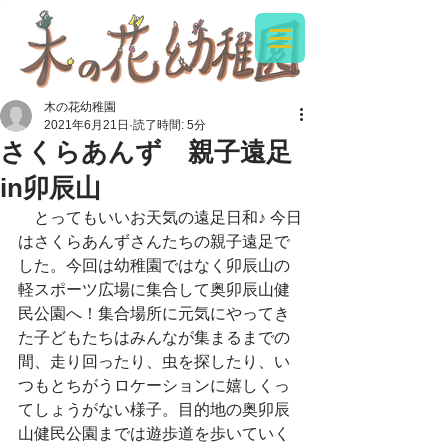
木の花幼稚園
2021年6月21日
読了時間: 5分
さくらあんず 親子遠足
in卯辰山
　とってもいいお天気の遠足日和♪ 今日
はさくらあんずさんたちの親子遠足で
した。今回は幼稚園ではなく卯辰山の
軽スポーツ広場に集合して奥卯辰山健
民公園へ！集合場所に元気にやってき
た子どもたちはみんなが集まるまでの
間、走り回ったり、虫を探したり、い
つもとちがうロケーションに嬉しくっ
てしょうがない様子。目的地の奥卯辰
山健民公園までは遊歩道を歩いていく