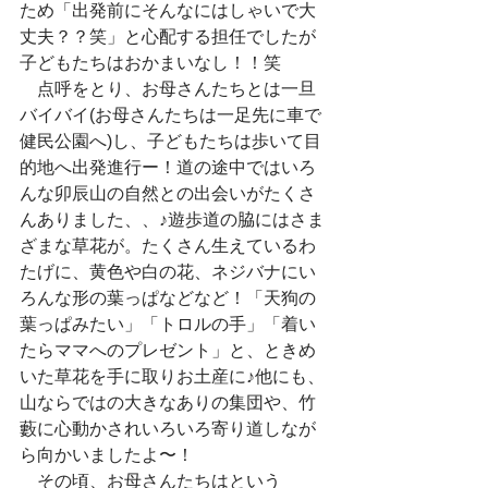
ため「出発前にそんなにはしゃいで大
丈夫？？笑」と心配する担任でしたが
子どもたちはおかまいなし！！笑
　点呼をとり、お母さんたちとは一旦
バイバイ(お母さんたちは一足先に車で
健民公園へ)し、子どもたちは歩いて目
的地へ出発進行ー！道の途中ではいろ
んな卯辰山の自然との出会いがたくさ
んありました、、♪遊歩道の脇にはさま
ざまな草花が。たくさん生えているわ
たげに、黄色や白の花、ネジバナにい
ろんな形の葉っぱなどなど！「天狗の
葉っぱみたい」「トロルの手」「着い
たらママへのプレゼント」と、ときめ
いた草花を手に取りお土産に♪他にも、
山ならではの大きなありの集団や、竹
藪に心動かされいろいろ寄り道しなが
ら向かいましたよ〜！
　その頃、お母さんたちはという