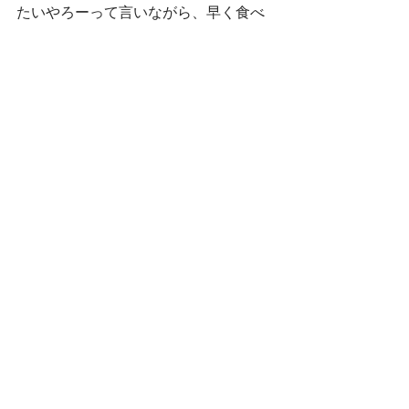
たいやろーって言いながら、早く食べ
てほしい感がアリアリと伝わってきて
ました。」と教えてくれました。
それを聞いて、皆が、達成感を感じら
れたクッキングになってほっとした、
はっしーでした＼(^o^)／。
おしゃべり
すべて表示
最新記事