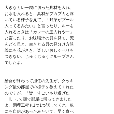
大きなカレー鍋に切った具材を入れ、
お水を入れると、具材がプカプカと浮
いている様子を見て、「野菜がプール
入ってるみたい」と言ったり、ルーを
入れるときは「カレーの玉入れやー」
と言ったり、お味噌汁の貝を見て、死
んどる貝と、生きとる貝の見分け方談
義にも花がさき、楽しいおしゃべりも
つきない、じゅうじゅうグループさん
でしたよ。
給食が終わって担任の先生が、クッキ
ング後の部屋での様子を教えてくれた
のですが、「皆、すごいやり遂げた
ー!!、って顔で部屋に帰ってきました
よ。調理工程も1つ1つ話してくれ、味
にも自信があったみたいで、早く食べ