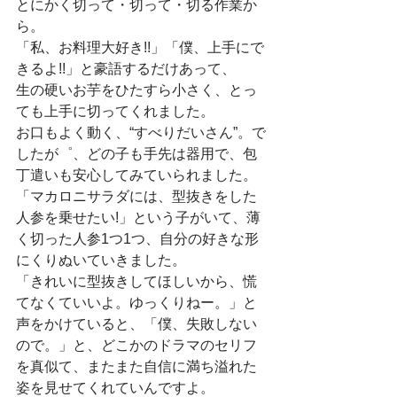
とにかく切って・切って・切る作業か
ら。
「私、お料理大好き!!」「僕、上手にで
きるよ!!」と豪語するだけあって、
生の硬いお芋をひたすら小さく、とっ
ても上手に切ってくれました。
お口もよく動く、“すべりだいさん”。で
したが゜、どの子も手先は器用で、包
丁遣いも安心してみていられました。
「マカロニサラダには、型抜きをした
人参を乗せたい!」という子がいて、薄
く切った人参1つ1つ、自分の好きな形
にくりぬいていきました。
「きれいに型抜きしてほしいから、慌
てなくていいよ。ゆっくりねー。」と
声をかけていると、「僕、失敗しない
ので。」と、どこかのドラマのセリフ
を真似て、またまた自信に満ち溢れた
姿を見せてくれていんですよ。