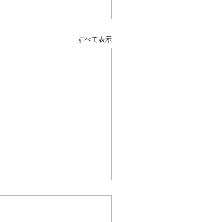
すべて表示
・夏の遠足in小舞子海岸
はまつくりさんの夏の遠足♪