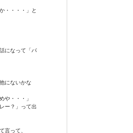
か・・・・」と
話になって「パ
他にないかな
めや・・・」
レー？」って出
て言って、