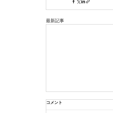
最新記事
うめもも🍑夏の遠足～内川ス
コメント
ポーツ広場へ～