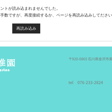
これは遠足日和と言って良いの
電車
メントが読み込まれませんでした。
か．．．どうなのか．．．でも風
行っ
お手数ですが、再度接続するか、ページを再読み込みしてださ
もあり涼しかったのは間違いな
も持
い！という今日、年中のさくらあ
買っ
んずさんの夏の遠足に行ってきま
載♪
再読み込み
した。 今日の予報が雨という
遠足
事なので（徐々に悪くなる天気予
切り
報．．．降水確率９０％！？）、
ぞ～
川遊びはせずに、園から歩いて今
です
回お邪魔する、犀川沿いにある
く…
〒920-0865 石川県金沢市
『由屋るる犀々』に行く事になり
たの
ました。 雨という事で荷物は
よう
あゆどんにお願いして、みんなは
乗
水筒を肩からかけ
tel 076-233-2824