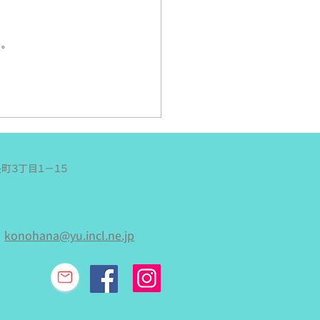
に乗って美川の小舞子海岸へ
て、海を満喫する旅♪スイカ
い。
っていくし、現地でかき氷も
て食べるというお楽しみも満
よっしーとしましては最後の
でありまして、「今日は思い
まつくりさんたちとはしゃぐ
！！」と意気込んで参ったの
が、何やら雲行きは怪し
。それでも雨は降ってなかっ
長町３丁目１−１５
で「このままお天気持ちます
に！」と願いながら、電車に
り込む。
konohana@yu.incl.ne.jp