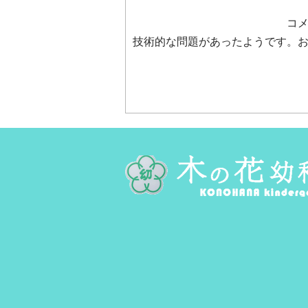
今日はうめももちゃんの夏の遠足
コ
でした。 春の遠足の同じ場所、
技術的な問題があったようです。
香林坊で待ち合わせ～！ 「バス
来た～！」と思ったら、あれっ何
だか人が予想外にいっぱい。 座
る場所もないくらい、ぎゅっと。
満員電車に乗っているみたいに立
ったままの乗車だったけど、 み
んな立ったままでも大丈夫！な姿
に頼もしさを感じたよ。 末のバ
ス停で降りたら、さなえ先生が待
っててくれた～！ リュックとプ
ールバックを預けて（内川まで運