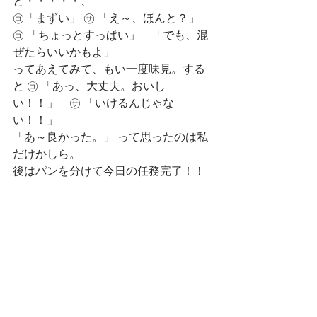
と・・・・・、
㋙「まずい」 ㋚ 「え～、ほんと？」 
㋙ 「ちょっとすっぱい」　「でも、混
ぜたらいいかもよ」
ってあえてみて、もい一度味見。する
と ㋙ 「あっ、大丈夫。おいし
い！！」　㋚ 「いけるんじゃな
い！！」
「あ～良かった。」 って思ったのは私
だけかしら。
後はパンを分けて今日の任務完了！！
ちょうど、年少さんが給食を食べると
ころだったので、お部屋に出来たもの
を運びましたよ～。
「みんな美味しくたべてくれるといい
な～」ってつぶやきながら、とんびグ
ループさんのクッキングは終了しまし