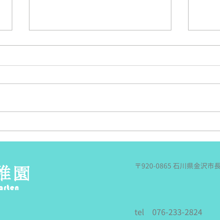
うめもも🍑夏の遠足～内川ス
さく
ポーツ広場へ～
度良
今日はうめももちゃんの夏の遠足
これ
でした。 春の遠足の同じ場所、
か．
香林坊で待ち合わせ～！ 「バス
もあ
来た～！」と思ったら、あれっ何
い！
だか人が予想外にいっぱい。 座
んず
る場所もないくらい、ぎゅっと。
した
満員電車に乗っているみたいに立
事な
ったままの乗車だったけど、 み
報．
〒920-0865 石川県金沢市
んな立ったままでも大丈夫！な姿
川遊
に頼もしさを感じたよ。 末のバ
回お
ス停で降りたら、さなえ先生が待
『由
っててくれた～！ リュックとプ
まし
tel 076-233-2824