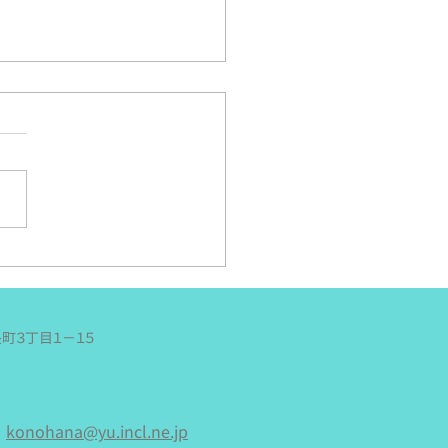
らあんす夏の遠足！~丁
い～
は遠足日和と言って良いの
．．どうなのか．．．でも風
り涼しかったのは間違いな
という今日、年中のさくらあ
さんの夏の遠足に行ってきま
。 今日の予報が雨という
ので（徐々に悪くなる天気予
．．降水確率９０％！？）、
長町３丁目１−１５
びはせずに、園から歩いて今
邪魔する、犀川沿いにある
屋るる犀々』に行く事になり
た。 雨という事で荷物は
konohana@yu.incl.ne.jp