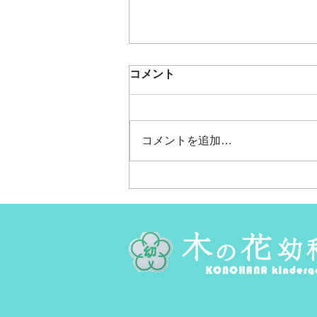
夏のお父さんたちと遊ぼう
コメント
会！！
今日は夏のお父さんたちと遊ぼう
会が開催されました！ （お父さ
コメントを追加…
ん12人、子どもが20人参加して
くれました！！ありがとうござい
ます！！） 今回は夏というこ
とで…ウォータースライダーを作
っちゃおう！！と、気を組んで滑
り台、園庭に深めのプールを作っ
て遊びましたよ♪ お父さんたち
はフライング気味に滑り台の木を
組みながら構想を話し合い。子ど
もたちはそれをじーっと見つめな