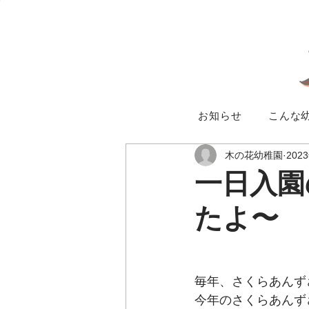
お知らせ
こんな
木の花幼稚園
202
一日入園
たよ〜
毎年、さくらあんず
今年のさくらあんず