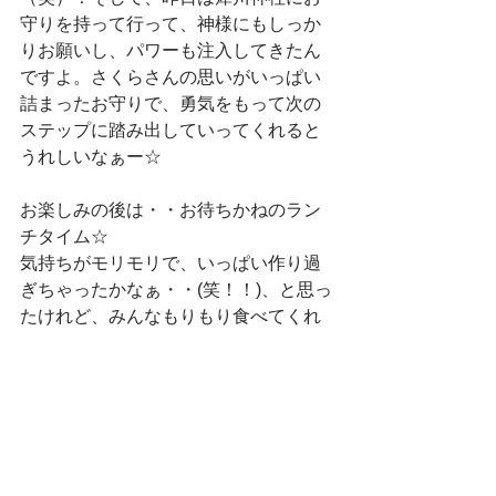
守りを持って行って、神様にもしっか
りお願いし、パワーも注入してきたん
ですよ。さくらさんの思いがいっぱい
詰まったお守りで、勇気をもって次の
ステップに踏み出していってくれると
うれしいなぁー☆
お楽しみの後は・・お待ちかねのラン
チタイム☆
気持ちがモリモリで、いっぱい作り過
ぎちゃったかなぁ・・(笑！！)、と思っ
たけれど、みんなもりもり食べてくれ
て、おかわりする、する！カレーを4杯
食べた子も！！ラッシーもゼリーもあ
っという間に売り切れ！「あのカレー
は、普通じゃない、お店の味だ！」と
言ってたまつくりさんも！！さすが、
わかってるねぇー（笑）。