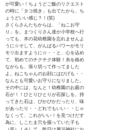
が可愛い！ちょうどご飯のリクエスト
の時に「タコ焼き」も出てたから、ち
ょうどいい感じ？！(笑)
さくらさんたちからは、「ねこお守
り」を。まつくりさん達が小学校へ行
っても、木の花幼稚園を忘れませんよ
うに☆そして、がんばるパワーがモリ
モリ出ますように☆・・と、心を込め
て、初めてのチクチク体験！糸を絡め
ながらも、張り切って作ってました
よ。ねこちゃんのお顔にはひげも・・
なんとも可愛いお守りになりました。
その中には、なんと！幼稚園のお庭の
石が！！ひとりひとりが石探しを。持
ってきた石は、ぴかぴかだったり、味
があったり・・どれでもいい・・じゃ
なくって、これがいい！を見つけだす
為に、しこたま穴を掘っていた子も
（笑）！そして、昨日は犀川神社にお