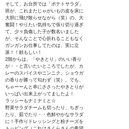
そして、お台所では「ポテトサラダ」
班が、これまたじゃがいもの皮を床に
大胆に飛び散らせながら（笑）の、大
奮闘！やりたい気持ちで張り切り過ぎ
て、少々負傷した子が数名いました
が、そんなことで心折れることもなく
ガンガンお仕事してたのは、実に立
派！！頼もしい！
2階からは、「やきとり」のいい香り
が・・と言いたいところでしたが、カ
レーのスパイスやニンニク、ショウガ
の香りが勝って匂わず（笑）。でも、
ちゃーーんと串にささったやきとりが
いっぱい出来上がってましたよ！
ラッシーもナミナミと☆
野菜サラダチームも切ったり、ちぎっ
たり、茹でたり・・色鮮やかなサラダ
に！手作りドレッシングと粉チーズを
トッピング（これはさくらさんの希望