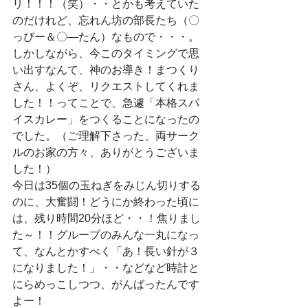
リ！！！（笑）・・とかも考えていた
のだけれど、忘れん坊の部長たち（〇
っぴー＆〇―たん）なもので・・・。
しかしながら、今このタイミングで思
い出すなんて、神のお導き！まつくり
さん、よくぞ、リクエストしてくれま
した！！ってことで、急遽「本格スパ
イスカレー」をつくることになったの
でした。（ご理解下さった、両サーク
ルのお家の方々、ありがとうございま
した！）
今日は35個の玉ねぎをみじん切りする
のに、大奮闘！どうにか終わった頃に
は、残り時間20分ほど・・！焦りまし
た～！！グループのみんな一丸になっ
て、なんとかすべく「あ！長い針が３
になりました！」・・などなど時計と
にらめっこしつつ、がんばったんです
よー！