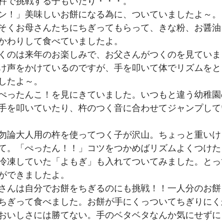
杵で挑戦する子もいたり・・・。
ン！」美味しいお餅になる為に、ついていましたよ～。
そくお母さんたちにちぎってもらって、きな粉、お醤油
かわりして食べていましたよ。
くのは来年のお楽しみで、お父さんがつくのを見ていま
け声をかけているのですが、手を叩いて体でリズムをと
したよ～。
ぺったんこ！を見にきていました。いつもと違う幼稚園
手を叩いていたり、杵のつく音に合わせてジャンプして
勿論大人用の杵を使ってつく子が沢山。ちょっと重いけ
て。「ぺったん！！」コツをつかめばリズムよくつけた
冷凍していた「よもぎ」も入れてついてみました。とっ
ができましたよ。
さんは自分でお餅をちぎるのにも挑戦！！一人分のお餅
ちぎって食べました。お餅が手にくっついてちぎりにく
おいしさには勝てない。手のベタベタなんか気にせずに