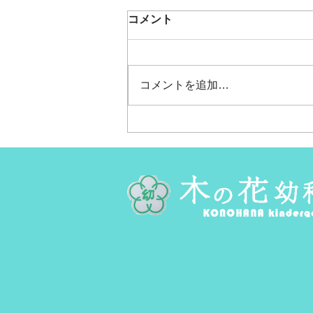
夏のお父さんたちと遊ぼう
コメント
会！！
今日は夏のお父さんたちと遊ぼう
会が開催されました！ （お父さ
コメントを追加…
ん12人、子どもが20人参加して
くれました！！ありがとうござい
ます！！） 今回は夏というこ
とで…ウォータースライダーを作
っちゃおう！！と、気を組んで滑
り台、園庭に深めのプールを作っ
て遊びましたよ♪ お父さんたち
はフライング気味に滑り台の木を
組みながら構想を話し合い。子ど
もたちはそれをじーっと見つめな
がら、何かお仕事は？とやる気に
満ち溢