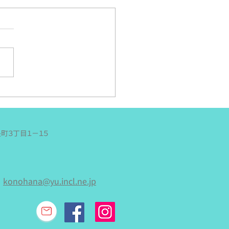
らあんす夏の遠足！~丁
い～
は遠足日和と言って良いの
．．どうなのか．．．でも風
り涼しかったのは間違いな
という今日、年中のさくらあ
さんの夏の遠足に行ってきま
。 今日の予報が雨という
ので（徐々に悪くなる天気予
．．降水確率９０％！？）、
長町３丁目１−１５
びはせずに、園から歩いて今
邪魔する、犀川沿いにある
屋るる犀々』に行く事になり
た。 雨という事で荷物は
konohana@yu.incl.ne.jp
どんにお願いして、みんなは
を肩からかけ