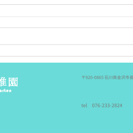
うめもも🍑夏の遠足～内川ス
さく
ポーツ広場へ～
度良
今日はうめももちゃんの夏の遠足
これ
でした。 春の遠足の同じ場所、
か．
香林坊で待ち合わせ～！ 「バス
もあ
来た～！」と思ったら、あれっ何
い！
だか人が予想外にいっぱい。 座
んず
る場所もないくらい、ぎゅっと。
した
満員電車に乗っているみたいに立
事な
ったままの乗車だったけど、 み
報．
〒920-0865 石川県金沢市
んな立ったままでも大丈夫！な姿
川遊
に頼もしさを感じたよ。 末のバ
回お
ス停で降りたら、さなえ先生が待
『由
っててくれた～！ リュックとプ
まし
tel 076-233-2824
ールバックを預けて（内川まで運
あゆ
水筒