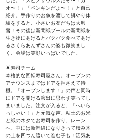
した。「スピノサウルスだぞ〜！ガ
オ〜！」「ペンギンだよ〜！」と自己
紹介。手作りのお魚を渡して餌やり体
験をすると、小さいお友だちは大興
奮！その後は新聞紙プールの新聞紙を
生き物にあげるとパクパク食べてあげ
るさくらあんずさんの姿も微笑まし
く、会場は笑顔いっぱいでした。
🌟寿司チーム
本格的な回転寿司屋さん。オープンの
アナウンスまではドアを押さえて待
機。「オープンします！」の声と同時
にドアを開ける演出に思わず笑ってし
まいました。注文が入ると、「へいら
っしゃい！」と元気な声。粘土のお米
と紙のネタでお寿司を作り、レーン
へ。中には新幹線になりきって積み木
の上を四つん這いで進む子も！活気あ