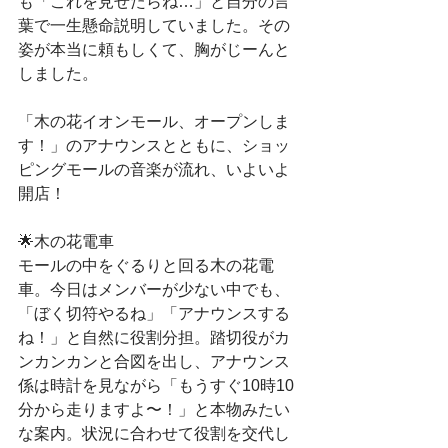
も「これを見せたらね…」と自分の言
葉で一生懸命説明していました。その
姿が本当に頼もしくて、胸がじーんと
しました。
「木の花イオンモール、オープンしま
す！」のアナウンスとともに、ショッ
ピングモールの音楽が流れ、いよいよ
開店！
🌟木の花電車
モールの中をぐるりと回る木の花電
車。今日はメンバーが少ない中でも、
「ぼく切符やるね」「アナウンスする
ね！」と自然に役割分担。踏切役がカ
ンカンカンと合図を出し、アナウンス
係は時計を見ながら「もうすぐ10時10
分から走りますよ〜！」と本物みたい
な案内。状況に合わせて役割を交代し