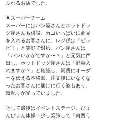
ふれるお店でした。
🌟スーパーチーム
スーパーにはパン屋さんとホットドッ
グ屋さんも併設。カゴいっぱいに商品
を入れるお客さんに、レジ係は「ピッ
ピ！」と笑顔で対応。パン屋さんは
「パンいかがですか〜？」と元気に声
出し。ホットドッグ屋さんは「野菜入
れますか？」と確認し、厨房にオーダ
ーを伝える本格派。注文後にいなくな
ったお客さんに届けに行く姿もあり、
気配りが光っていました。
そして最後はイベントステージ、ぴょ
んぴょん体操！少し緊張して「何言う
んやったっけ？」と確認し合いながら
スタート。でも曲が始まると、元気い
っぱい！まつくり、うめもも、小さい