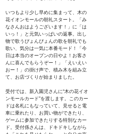
いつもより少し早めに集まって、木の
花イオンモールの朝礼スタート。「み
なさんおはようございます！」に「は
いっ！」と元気いっぱいの返事。出し
物で歌うぴょんぴょんの歌を朝礼でも
歌い、気分は一気に本番モード！「今
日は本当のオープンの日やよ！お客さ
んに喜んでもらうぞー！」「えいえい
おー！」の掛け声で、積み木を組み立
て、お店づくりが始まりました。
受付では、新入園児さんに“木の花イオ
ンモールカード”を渡します。このカー
ドは名札にもなっていて、見せると電
車に乗れたり、お買い物ができたり、
ゲームに参加できたりする特別なカー
ド。受付係さんは、ドキドキしながら