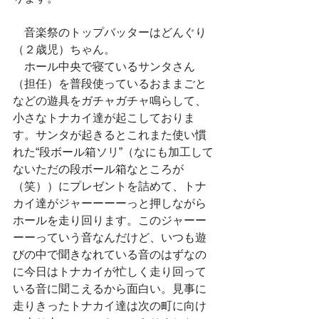
　音楽祭のトップバッターはどんぐり
（２歳児）ちゃん。
　ホール中央で寝ているサンタさん
（担任）を普段使っているおままごと
などの遊具をガチャガチャ鳴らして、
小さなトナカイ達が起こしておりま
す。サンタが起きるとこれまた使い慣
れた“段ボール箱ソリ”（なにも加工して
ないただの段ボール箱なところが
（笑））にプレゼントを詰めて、トナ
カイ達がジャーーーーっと押しながら
ホールを走り回ります。このジャーー
ーーっていう音なんだけど、いつも遊
びの中で聞きなれている音のはずなの
に今日はトナカイが忙しく走り回って
いる音に聞こえるから面白い。見事に
走りきったトナカイ達は次の町に向け