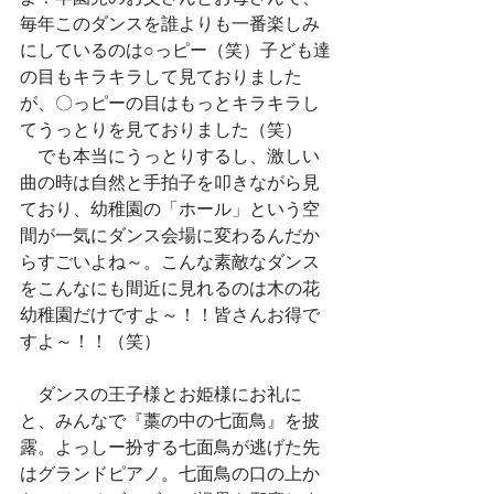
毎年このダンスを誰よりも一番楽しみ
にしているのは○っピー（笑）子ども達
の目もキラキラして見ておりました
が、〇っピーの目はもっとキラキラし
てうっとりを見ておりました（笑）
　でも本当にうっとりするし、激しい
曲の時は自然と手拍子を叩きながら見
ており、幼稚園の「ホール」という空
間が一気にダンス会場に変わるんだか
らすごいよね～。こんな素敵なダンス
をこんなにも間近に見れるのは木の花
幼稚園だけですよ～！！皆さんお得で
すよ～！！（笑）
　ダンスの王子様とお姫様にお礼に
と、みんなで『藁の中の七面鳥』を披
露。よっしー扮する七面鳥が逃げた先
はグランドピアノ。七面鳥の口の上か