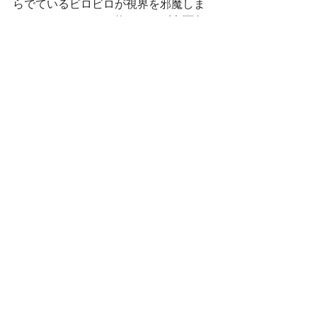
らでているビロビロが視界を邪魔しま
すが、そんなものを物ともせず七面鳥
は『藁の中の七面鳥』を弾ききったの
でありました♪手前味噌ですみません
（笑）
　これまた毎年恒例ではありますが、
これで終わったかと思いきや先生たち
による合唱＆合奏のサプライズプレゼ
ント（もうサプライズでもなんでもな
いかもしれませんが（笑））。
今年は『明日があるさ～木の花職員バ
ージョン～』を披露。各担任＋フリー
がそれぞれのクラスの子ども達へ、職
員からの目線を歌詞に盛り込み、愚痴
あり（笑）、感謝あり、ラブあり、来
年もよろしくね～という歌でクリスマ
ス会並びに２０２４年の終わりを締め
くくったのでありました。