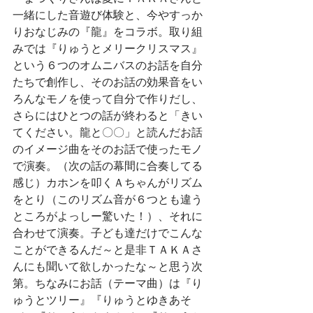
一緒にした音遊び体験と、今やすっか
りおなじみの『龍』をコラボ。取り組
みでは『りゅうとメリークリスマス』
という６つのオムニバスのお話を自分
たちで創作し、そのお話の効果音をい
ろんなモノを使って自分で作りだし、
さらにはひとつの話が終わると「きい
てください。龍と〇〇」と読んだお話
のイメージ曲をそのお話で使ったモノ
で演奏。（次の話の幕間に合奏してる
感じ）カホンを叩くＡちゃんがリズム
をとり（このリズム音が６つとも違う
ところがよっしー驚いた！）、それに
合わせて演奏。子ども達だけでこんな
ことができるんだ～と是非ＴＡＫＡさ
んにも聞いて欲しかったな～と思う次
第。ちなみにお話（テーマ曲）は『り
ゅうとツリー』『りゅうとゆきあそ