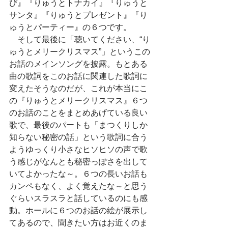
び』『りゅうとトナカイ』『りゅうと
サンタ』『りゅうとプレゼント』『り
ゅうとパーティー』の６つです。
　そして最後に「聴いてください、“り
ゅうとメリークリスマス”」というこの
お話のメインソングを披露。もとある
曲の歌詞をこのお話に関連した歌詞に
変えたそうなのだが、これが本当にこ
の『りゅうとメリークリスマス』６つ
のお話のことをまとめあげている良い
歌で、最後のパートも「まつくりしか
知らない秘密の話」という歌詞に合う
ようゆっくり小さなヒソヒソの声で歌
う感じがなんとも秘密っぽさを出して
いてよかったな～。６つの長いお話も
カンペもなく、よく覚えたな～と思う
ぐらいスラスラと話しているのにも感
動。ホールに６つのお話の絵が展示し
てあるので、聞きたい方はお近くのま