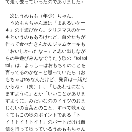
て走り去っていったのでありました♪
　次はうめもも（年少）ちゃん。
　うめももちゃん達は『まあるいケー
キ』の手遊びから。クリスマスのケー
キというのもあるけれど、自分たちが
作って食べたきんかんジャムケーキも
「おいしかったな～」と思い出しなが
らの手遊びみんなでうたう歌の『toi toi 
toi』は、よっしーはおもちゃのことを
言ってるのかな～と思っていたら（お
もちゃはtoyなんだけど、発音は一緒だ
からね～（笑））、「しあわせになり
ますように」とか「いいことがありま
すように」みたいなののドイツのおま
じないの言葉とのこと。すべて歌えな
くてもこの歌のポイントである「ト
イ！トイ！トイ！」のパートだけは自
信を持って歌っているうめももちゃん