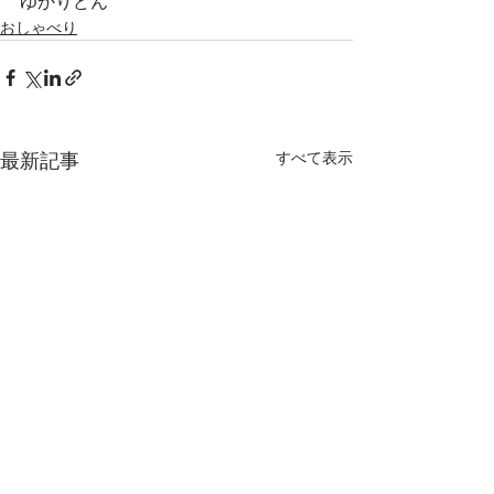
ゆかりどん
おしゃべり
すべて表示
最新記事
さくらあんす夏の遠足！~
年長・夏の遠足i