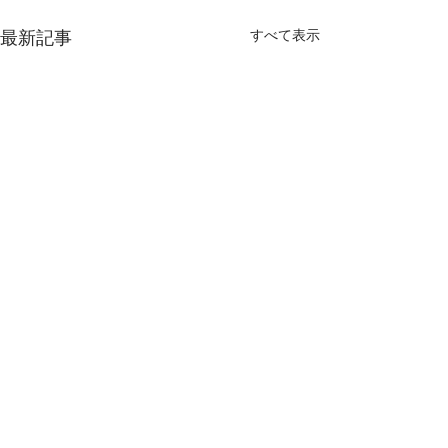
すべて表示
最新記事
さくらあんす夏の遠足！~
年長・夏の遠足i
丁度良い～
海岸
これは遠足日和と言って良い
今日はまつくりさ
コメント
のか．．．どうなのか．．．
足♪電車に乗って