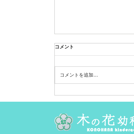
うめもも🍑夏の遠足～内川ス
コメント
ポーツ広場へ～
今日はうめももちゃんの夏の遠足
でした。 春の遠足の同じ場所、
コメントを追加…
香林坊で待ち合わせ～！ 「バス
来た～！」と思ったら、あれっ何
だか人が予想外にいっぱい。 座
る場所もないくらい、ぎゅっと。
満員電車に乗っているみたいに立
ったままの乗車だったけど、 み
んな立ったままでも大丈夫！な姿
に頼もしさを感じたよ。 末のバ