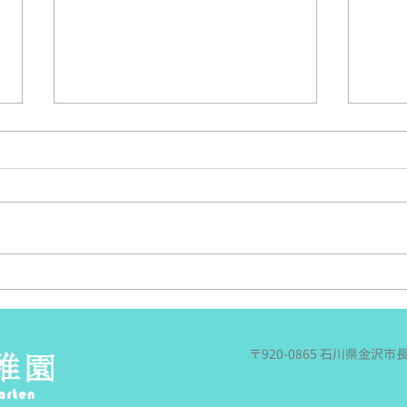
さくらあんす夏の遠足！~丁
年長
度良い～
今日
これは遠足日和と言って良いの
電車
か．．．どうなのか．．．でも風
行っ
もあり涼しかったのは間違いな
も持
い！という今日、年中のさくらあ
買っ
んずさんの夏の遠足に行ってきま
載♪
した。 今日の予報が雨という
遠足
事なので（徐々に悪くなる天気予
切り
報．．．降水確率９０％！？）、
ぞ～
〒920-0865 石川県金沢市
川遊びはせずに、園から歩いて今
です
回お邪魔する、犀川沿いにある
く…