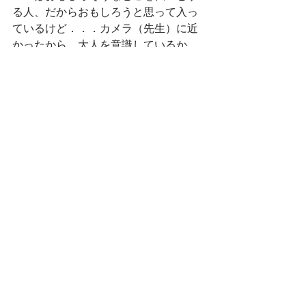
る人、だからおもしろうと思って入っ
ているけど．．．カメラ（先生）に近
かったから、大人を意識しているか
も。」
など、ビデオを撮っている大人（先
生）の存在についての意見が出てきま
した。
　ここで時間が来てしまい…もう少し
みなさんでこの話題を広げたかった
ー！と思いつつまとめをしました。
　この場面の子たちは次の遊びに行く
までに先生に目線を送ったり、友だち
に行くより先生に聞いていました。先
生は「自分たちで考えたら？」と促し
ます。
すると、何かないか？と考えてガチャ
ガチャを使う！？と遊びが始まった…