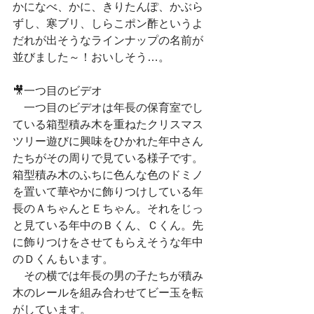
かになべ、かに、きりたんぽ、かぶら
ずし、寒ブリ、しらこポン酢というよ
だれが出そうなラインナップの名前が
並びました～！おいしそう…。
🎥一つ目のビデオ
　一つ目のビデオは年長の保育室でし
ている箱型積み木を重ねたクリスマス
ツリー遊びに興味をひかれた年中さん
たちがその周りで見ている様子です。
箱型積み木のふちに色んな色のドミノ
を置いて華やかに飾りつけしている年
長のＡちゃんとＥちゃん。それをじっ
と見ている年中のＢくん、Ｃくん。先
に飾りつけをさせてもらえそうな年中
のＤくんもいます。
　その横では年長の男の子たちが積み
木のレールを組み合わせてビー玉を転
がしています。