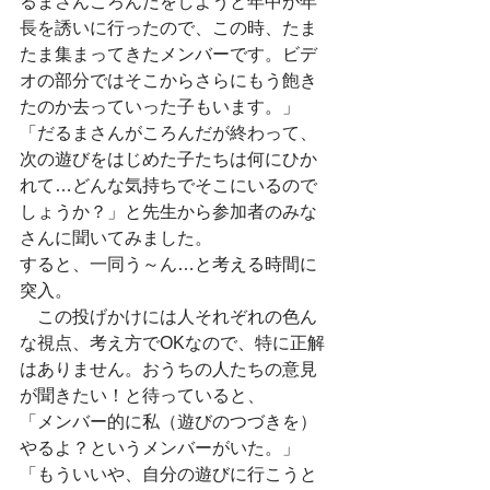
るまさんころんだをしようと年中が年
長を誘いに行ったので、この時、たま
たま集まってきたメンバーです。ビデ
オの部分ではそこからさらにもう飽き
たのか去っていった子もいます。」
「だるまさんがころんだが終わって、
次の遊びをはじめた子たちは何にひか
れて…どんな気持ちでそこにいるので
しょうか？」と先生から参加者のみな
さんに聞いてみました。
すると、一同う～ん…と考える時間に
突入。
　この投げかけには人それぞれの色ん
な視点、考え方でOKなので、特に正解
はありません。おうちの人たちの意見
が聞きたい！と待っていると、
「メンバー的に私（遊びのつづきを）
やるよ？というメンバーがいた。」
「もういいや、自分の遊びに行こうと