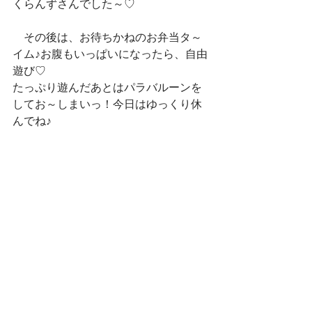
くらんずさんでした～♡
　その後は、お待ちかねのお弁当タ～
イム♪お腹もいっぱいになったら、自由
遊び♡
たっぷり遊んだあとはパラバルーンを
してお～しまいっ！今日はゆっくり休
んでね♪
　記）はるりん
おしゃべり
すべて表示
最新記事