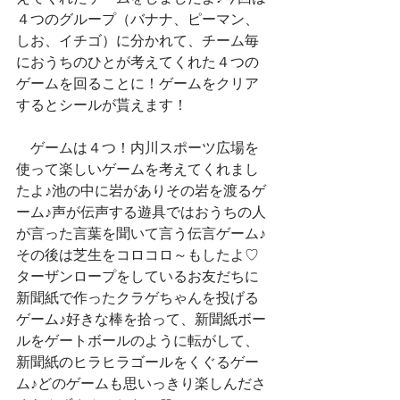
４つのグループ（バナナ、ピーマン、
しお、イチゴ）に分かれて、チーム毎
におうちのひとが考えてくれた４つの
ゲームを回ることに！ゲームをクリア
するとシールが貰えます！
　ゲームは４つ！内川スポーツ広場を
使って楽しいゲームを考えてくれまし
たよ♪池の中に岩がありその岩を渡るゲ
ーム♪声が伝声する遊具ではおうちの人
が言った言葉を聞いて言う伝言ゲーム♪
その後は芝生をコロコロ～もしたよ♡
ターザンロープをしているお友だちに
新聞紙で作ったクラゲちゃんを投げる
ゲーム♪好きな棒を拾って、新聞紙ボー
ルをゲートボールのように転がして、
新聞紙のヒラヒラゴールをくぐるゲー
ム♪どのゲームも思いっきり楽しんださ