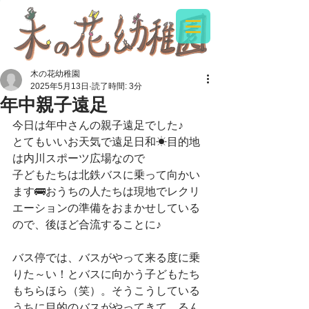
木の花幼稚園
2025年5月13日
読了時間: 3分
年中親子遠足
今日は年中さんの親子遠足でした♪
とてもいいお天気で遠足日和☀目的地
は内川スポーツ広場なので
子どもたちは北鉄バスに乗って向かい
ます🚌おうちの人たちは現地でレクリ
エーションの準備をおまかせしている
ので、後ほど合流することに♪
バス停では、バスがやって来る度に乗
りた～い！とバスに向かう子どもたち
もちらほら（笑）。そうこうしている
うちに目的のバスがやってきて、るん