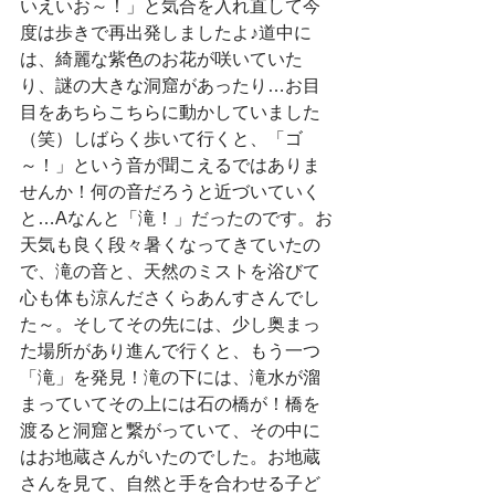
いえいお～！」と気合を入れ直して今
度は歩きで再出発しましたよ♪道中に
は、綺麗な紫色のお花が咲いていた
り、謎の大きな洞窟があったり…お目
目をあちらこちらに動かしていました
（笑）しばらく歩いて行くと、「ゴ
～！」という音が聞こえるではありま
せんか！何の音だろうと近づいていく
と…Aなんと「滝！」だったのです。お
天気も良く段々暑くなってきていたの
で、滝の音と、天然のミストを浴びて
心も体も涼んださくらあんすさんでし
た～。そしてその先には、少し奥まっ
た場所があり進んで行くと、もう一つ
「滝」を発見！滝の下には、滝水が溜
まっていてその上には石の橋が！橋を
渡ると洞窟と繋がっていて、その中に
はお地蔵さんがいたのでした。お地蔵
さんを見て、自然と手を合わせる子ど