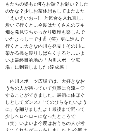
もたちの姿も♫何をお話？お願い？した
のかな？少しお茶休憩もしてまたまた
「えいえいお～!」と気合を入れ直し、
歩いて行くと…今度はたくさんのフキ
畑を発見♡ちゃっかり収穫も楽しんで
いたよっしーです✌（笑）更に進んで
行くと…大きな内川を発見！その川に
架かる橋を渡りしばらくすると…いよ
いよ最終目的地の「内川スポーツ広
場」に到着しました♪達成感！
　内川スポーツ広場では、大好きなお
うちの人が待っていて無事に合流～♡
することができました。最初に体ほぐ
しとしてダンス♪「てのひらをたいよう
に」を踊りましたよ！最後まで踊って
少しヘロヘロ～になったところで
（笑）いよいよ今度はおうちの人が考
えてくれたゲームをしましたよ♪今回は