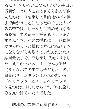
るん♫していると…なんとバスの中は超
満員💦…ということでさくらあんずさ
んたちは、立ち乗りで目的地のバス停
まで向かうことになったのでした！バ
スの中では、しっかりと掴めそうな場
所を探してぎゅっと捕まるさくらあん
ずさんたち。バスの揺れに、一緒に体
がゆらゆら～と揺れて時には転びそう
になりながらも耐えていたんだよね！
結局最後まで、立ち乗りで頑張りまし
た。えらかったね～！！そんな過酷
（笑）なバスの中でも子どもたちのお
目目はキランキラン！バスの窓から
「ヘリコプターだ！」とヘリコプター
を見つけたりしながらそれぞれに楽し
みを見つけていたのでした！
　目的地のバス停に到着すると、「え