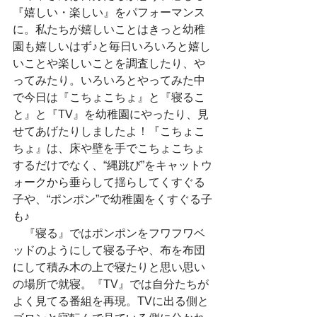
『嬉しい・楽しい』をパフォーマンス
に。私たちが嬉しいことはきっと幼稚
園も嬉しいはず♪と毎日いろいろと嬉し
いことや楽しいことを調査したり、や
ってみたり。いろいろとやってみた中
で今日は『こちょこちょ』と『寝るこ
と』と『TV』を幼稚園にやったり、見
せてあげたりしましたよ！『こちょこ
ちょ』は、床や壁を手でこちょこちょ
するだけでなく、“縄跳び”をキャットウ
ォークから垂らして揺らしてくすぐる
子や、“ポンポン”で幼稚園をくすぐる子
も♪
　『寝る』ではポンポンをフワフワベ
ッドのようにして寝る子や、布を布団
にして積み木の上で寝たりと思い思い
の場所で就寝。『TV』では自分たちが
よく見てる番組を再現。TVに出る側と