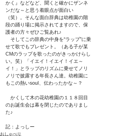
かく』などなど、聞くと確かにザンネ
ンだな～と思う着眼点が面白い
（笑）。そんな面白辞典は幼稚園の階
段の踊り場に掲示されてますので、保
護者の方々ぜひご覧あれ♪
　そしてこの辞典の中身を“ラップ”に乗
せて歌でもプレゼント。（ある子が某
CMのラップを歌ったのがきっかけらし
い。笑）「イエイ！イエイ！イエ～
イ！」とラップのリズムに乗せてノリ
ノリで披露する年長さん達。幼稚園に
もこの熱いsoul、伝わったかな～？
　かくして木の花幼稚園の１１８回目
のお誕生会は幕を閉じたのでありまし
た♪
記：よっしー
おしゃべり