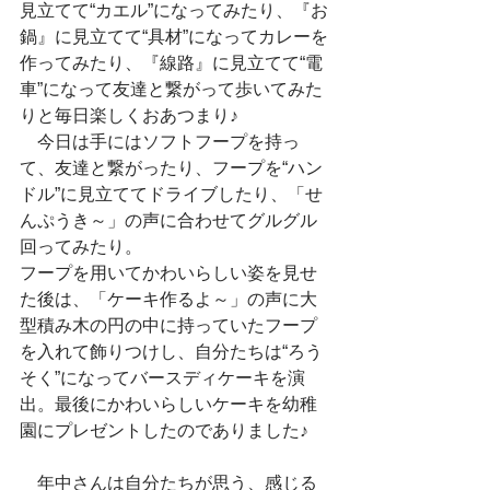
見立てて“カエル”になってみたり、『お
鍋』に見立てて“具材”になってカレーを
作ってみたり、『線路』に見立てて“電
車”になって友達と繋がって歩いてみた
りと毎日楽しくおあつまり♪
　今日は手にはソフトフープを持っ
て、友達と繋がったり、フープを“ハン
ドル”に見立ててドライブしたり、「せ
んぷうき～」の声に合わせてグルグル
回ってみたり。
フープを用いてかわいらしい姿を見せ
た後は、「ケーキ作るよ～」の声に大
型積み木の円の中に持っていたフープ
を入れて飾りつけし、自分たちは“ろう
そく”になってバースディケーキを演
出。最後にかわいらしいケーキを幼稚
園にプレゼントしたのでありました♪
　年中さんは自分たちが思う、感じる