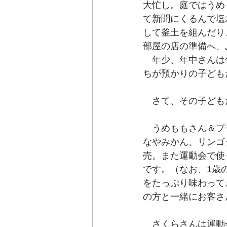
大忙し。庭ではうめ
て新聞にくるんで塩
して釜土を組んだり
部屋の店の準備へ、
　年少、年中さんは
ちが預かりの子ども
　さて、その子ども
　うめももさん＆プ
なやみかん、リンゴ
売。また運動会で使
です。（なお、1歳
をたっぷり味わって
の方と一緒にお客さ
　さくらさんは運動