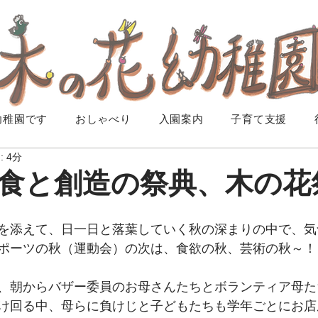
幼稚園です
おしゃべり
入園案内
子育て支援
 4分
食と創造の祭典、木の花
を添えて、日一日と落葉していく秋の深まりの中で、気
ポーツの秋（運動会）の次は、食欲の秋、芸術の秋～！
、朝からバザー委員のお母さんたちとボランティア母た
け回る中、母らに負けじと子どもたちも学年ごとにお店