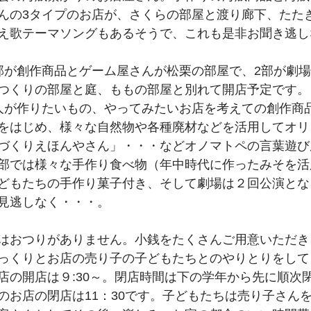
んの3タイプのお店が、さくらの部屋と渡り廊下、たた
え歌テーマソングもあるそうで、これも是非お聞き逃し
部が創作商品とゲーム屋さんが松栗の部屋で、2部が劇
つくりの部屋と庭、ももの部屋と別れて開店予定です。
人が作りたいもの、やってみたいお店を考えての創作商
をはじめ、様々な自然物や各種廃材などを活用してオリ
づくりえほんやさん」・・・などオノマトペの言葉遊び
部では様々な手作り食べ物（年中時代に作ったみそを活
どもたちの手作り菓子付き、そして劇場は２回公演とな
見逃しなく・・・。
はおつりがありません。小銭をたくさんご用意いただき
っくりとお店の売り子の子どもたちとのやりとりをして
店の開店は９:30～。閉店時間は下の学年から先に順次
のお店の閉店は11：30です。子どもたちは売り子さん