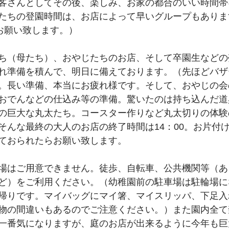
客さんとしてその後、楽しみ、お家の都合のいい時間帯
たちの登園時間は、お店によって早いグループもありま
でお願い致します。）
ち（母たち）、おやじたちのお店、そして卒園生などの
れ準備を積んで、明日に備えております。（先ほどバザ
。長い準備、本当にお疲れ様です。そして、おやじの会
おでんなどの仕込み等の準備。驚いたのは持ち込んだ道
の巨大な丸太たち。コースター作りなど丸太切りの体験
そんな最終の大人のお店の終了時間は14：00。お片付
ておられたらお願い致します。
場はご用意できません。徒歩、自転車、公共機関等（あ
ど）をご利用ください。（幼稚園前の駐車場は駐輪場に
帰りです。マイバッグにマイ箸、マイスリッパ、下足入
物の間違いもあるのでご注意ください。）また園内全て
一番気になりますが、庭のお店が出来るように今年も巨