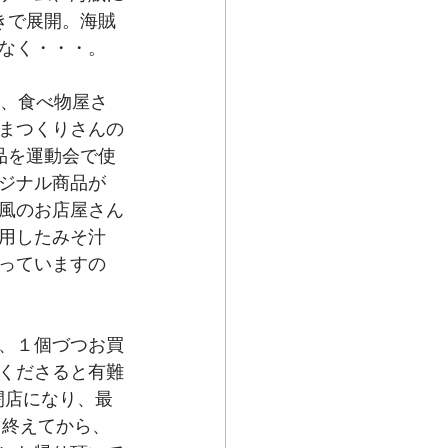
きで展開。海賊
なく・・・。
場、食べ物屋さ
まつくりさんの
品を運動会で使
ジナル商品が
風のお店屋さん
用したみそ汁
っていますの
、１個づつお買
くださると有難
閉店になり、最
を終えてから、