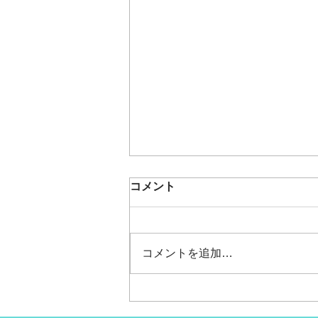
うめもも🍑夏の遠足～内川ス
コメント
ポーツ広場へ～
今日はうめももちゃんの夏の遠足
でした。 春の遠足の同じ場所、
コメントを追加…
香林坊で待ち合わせ～！ 「バス
来た～！」と思ったら、あれっ何
だか人が予想外にいっぱい。 座
る場所もないくらい、ぎゅっと。