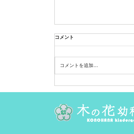
うめもも🍑夏の遠足～内川ス
コメント
ポーツ広場へ～
今日はうめももちゃんの夏の遠足
でした。 春の遠足の同じ場所、
コメントを追加…
香林坊で待ち合わせ～！ 「バス
来た～！」と思ったら、あれっ何
だか人が予想外にいっぱい。 座
る場所もないくらい、ぎゅっと。
満員電車に乗っているみたいに立
ったままの乗車だったけど、 み
んな立ったままでも大丈夫！な姿
に頼もしさを感じたよ。 末のバ
ス停で降りたら、さなえ先生が待
っててくれた～！ リュックとプ