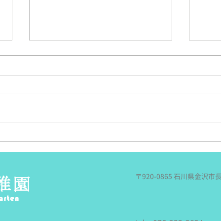
さくらあんす夏の遠足！~丁
年長
度良い～
今日
これは遠足日和と言って良いの
電車
か．．．どうなのか．．．でも風
行っ
もあり涼しかったのは間違いな
も持
い！という今日、年中のさくらあ
買っ
んずさんの夏の遠足に行ってきま
載♪
した。 今日の予報が雨という
遠足
事なので（徐々に悪くなる天気予
切り
報．．．降水確率９０％！？）、
ぞ～
〒920-0865 石川県金沢市
川遊びはせずに、園から歩いて今
です
回お邪魔する、犀川沿いにある
く…
『由屋るる犀々』に行く事になり
たの
ました。 雨という事で荷物は
よう