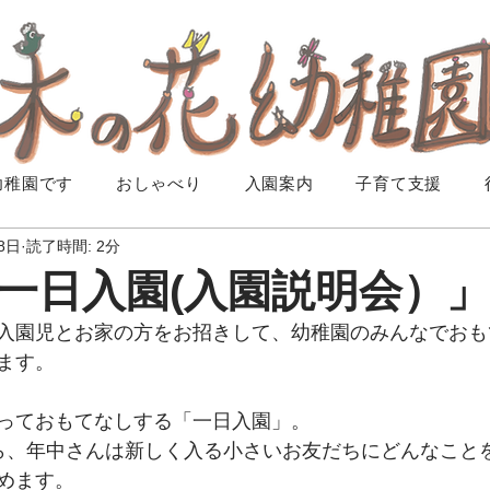
幼稚園です
おしゃべり
入園案内
子育て支援
8日
読了時間: 2分
一日入園(入園説明会）
入園児とお家の方をお招きして、幼稚園のみんなでおも
ます。
っておもてなしする「一日入園」。
ら、年中さんは新しく入る小さいお友だちにどんなこと
めます。