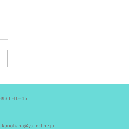
・夏の遠足in小舞子海岸
はまつくりさんの夏の遠足♪
に乗って美川の小舞子海岸へ
て、海を満喫する旅♪スイカ
っていくし、現地でかき氷も
て食べるというお楽しみも満
よっしーとしましては最後の
でありまして、「今日は思い
まつくりさんたちとはしゃぐ
！！」と意気込んで参ったの
長町３丁目１−１５
が、何やら雲行きは怪し
。それでも雨は降ってなかっ
で「このままお天気持ちます
に！」と願いながら、電車に
konohana@yu.incl.ne.jp