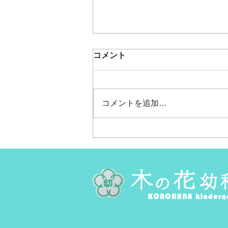
うめもも🍑夏の遠足～内川ス
コメント
ポーツ広場へ～
今日はうめももちゃんの夏の遠足
でした。 春の遠足の同じ場所、
コメントを追加…
香林坊で待ち合わせ～！ 「バス
来た～！」と思ったら、あれっ何
だか人が予想外にいっぱい。 座
る場所もないくらい、ぎゅっと。
満員電車に乗っているみたいに立
ったままの乗車だったけど、 み
んな立ったままでも大丈夫！な姿
に頼もしさを感じたよ。 末のバ
ス停で降りたら、さなえ先生が待
っててくれた～！ リュックとプ