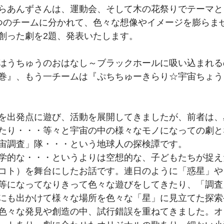
らあんずさんは、運動会、そして木の花祭りでテーマと
つのチームに分かれて、色々な想像やイメージを膨らま
創った劇を2題、発表いたします。
はうちゅうのおはなし～ブラックホールに吸い込まれる
巻』、もう一チームは『ぷちちゅーきらり☆宇宙ちょう
を出発点に遊び、活動を展開してきましたが、前者は、
たり・・・等々と宇宙の中の様々なモノになっての劇と
宙調査」隊・・・という地球人の探検譚です。
学的な・・・というよりは空想的な、子どもたちが捉え
コト）を舞台にしたお話です。連日のように「惑星」や
等になってなりきって色々な遊びをしてきたり、「調査
にも出かけて様々な場所を色々な「星」に見立てた探索
色々な発見や創造の中、試行錯誤を重ねてきました。オ