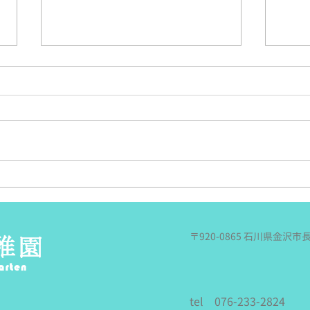
さくらあんす夏の遠足！~丁
年長
度良い～
今日
これは遠足日和と言って良いの
電車
か．．．どうなのか．．．でも風
行っ
もあり涼しかったのは間違いな
も持
い！という今日、年中のさくらあ
買っ
んずさんの夏の遠足に行ってきま
載♪
した。 今日の予報が雨という
遠足
事なので（徐々に悪くなる天気予
切り
報．．．降水確率９０％！？）、
ぞ～
〒920-0865 石川県金沢市
川遊びはせずに、園から歩いて今
です
回お邪魔する、犀川沿いにある
く…
『由屋るる犀々』に行く事になり
たの
ました。 雨という事で荷物は
よう
tel 076-233-2824