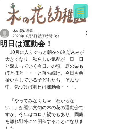
木の花幼稚園
2020年10月6日
読了時間: 3分
明日は運動会！
　10月に入りぐっと朝夕の冷え込みが
大きくなり、秋らしい気配が一日一日
と深まっていく今日この頃。庭の栗も
ぼとぼと・・・と落ち続け、今日も栗
拾いをしている子どもたち。そんな
中、気づけば明日は運動会・・・。
　「やってみなくちゃ　わからな
い！」が謳い文句の木の花の運動会で
すが、今年はコロナ禍でもあり、園庭
を離れ野外にて開催することになりま
した。