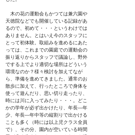
　木の花の運動会もかつては兼六園や
天徳院などでも開催している記録があ
るので、初めて・・・というわけでは
ありません。とはいえ今のスタッフに
とって初体験。取組みを進めるにあた
っては、これまでの園庭での運動会の
振り返りからスタッフで議論し、野外
でする上でより適切な場所はどういう
環境なのか？様々検討を加えてなが
ら、準備を進めてきました。通常のお
散歩に加えて、行ったところで身体を
使って遊んだり、思い切り走ったり、
時には川に入ってみたり・・・。どこ
かの学年が必ず出かけたり、年長―年
少、年長―年中等の縦割りで出かける
ことも多く（時には以上児クラス全員
で）、その分、園内が空いている時間