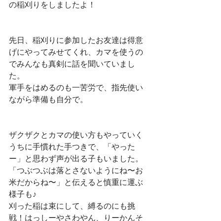
の稲刈りをしましたよ！
先日、稲刈りに参加したお友達は得意
げにやってみせてくれ、カマを使うの
でみんなも真剣に話を聞いていまし
た。
軍手をはめるのも一苦労で、指先使い
ながら準備も自分で。
ザクザクとカマの使い方もやっていく
うちに手慣れた手つきで、「やった
ー」と思わず声が出る子もいました。
「つぶつぶは落とさないようにね〜お
米だからね〜」と伝えると慎重に運ぶ
様子も♪
刈った稲は束にして、縛るのにも挑
戦！はっしーやさわやん、りーかんそ