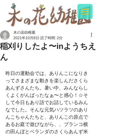
木の花幼稚園
2021年10月8日
読了時間: 2分
稲刈りしたよ〜inようちえ
ん
昨日の運動会では、ありんこになりき
ってさまざまな動きを楽しんださくら
あんずさんたち。暑い中、みんならし
くよくがんばったなぁ〜と感心！☆そ
して今日もあり語でお話しているみん
なでした。そんな元気ハツラツのあり
んこちゃんたちと、ありんこの原点で
あるお庭で遊びながら、、ブランコ横
の田んぼとベランダのさくらあんず米