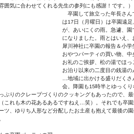
雰囲気に合わせてくれる先生の参列にも感謝！です。）
　卒園して旅立った年長さん
は17日（月曜日）は卒園遠
が、あいにくの雨。急遽、園
になりました。雨とはいえ、
犀川神社に卒園の報告＆小学
おやつパーティの買い物、中
お礼のご挨拶、松の湯でほっ
お泊り以来の二度目の銭湯の
…地域に出かける盛りだくさ
会。降園も15時半とゆっく
っぷりのクレープづくりのクッキングもあったので、最
（これも木の花あるあるですねえ…笑）。それでも卒園
ーツ、ゆりち人形など分配したお土産も抱えて最後の園
。