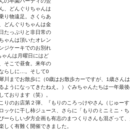
んの卒園パーティの翌
ん、どんぐりちゃんは
乗り物遠足。さくらあ
、どんぐりちゃんは金
日たっぷりと非日常の
ちゃんは頂いたオレン
ンジケーキでのお別れ
ちゃんは月曜日にはど
、そこで昼食。来年の
ならしに…。そして0
犀川までお散歩に（0歳はお散歩カーですが、1歳さん
るようになってきたねえ。）ぐみちゃんたちは一年最後
しております（笑）。
こりのお店第２弾、『もりのころっけやさん（じゅーす
ロッケに干し柿ジュース、さらに「もりのミニミニ・ち
ぴーらしい夕方企画も有志のまつくりさんも混ざって、
楽しく有難く開催できました。