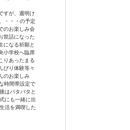
 　
ですが、週明け
足。・・・の予定
でのお楽しみ会
お世話になった
生になる祈願と
央小学校へ臨席
こりあったまる
んびり体験等々
んのお楽しみ
りな時間帯設定で
後はバタバタと
式にも一緒に出
生活を満喫した