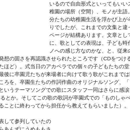
いるので自由形式といってもいい
稚園の場所（空間）、モノが主語
分たちの幼稚園生活を浮かび上が
りでしたが、これまでの文集と違
ページが結構あります。文章とし
に、歌としての表現は、子ども時
ノへの感じ方なのかな、と、従来
発想の固さを再認識させられたところです（CDをつけ
たほど）。式当日のアカペラでの個々の子どもたちの堂
最後に卒園児たちが来場者に向けて歌う歌がこれまでは
ころを、卒園生たちの作詞作曲のオリジナルソング、「
というテーマソングでの歌にスタッフ一同はさらに感涙
けるとか。そしてこの歌の歌詞が卒園式での「ものしゃ
ることに終わってから担任から教えてもらいました）。
表して参列していたの
らあんずにうめももさ