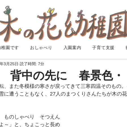
幼稚園です
おしゃべり
入園案内
子育て支援
5年3月25日
読了時間: 7分
 背中の先に 春景色・
転、また冬模様の寒さが戻ってきて三寒四温そのもの。
雪に遭うこともなく、27人のまつくりさんたちが木の
　ものしゃべり　そつえん
よ～」と、ちょこっと長め