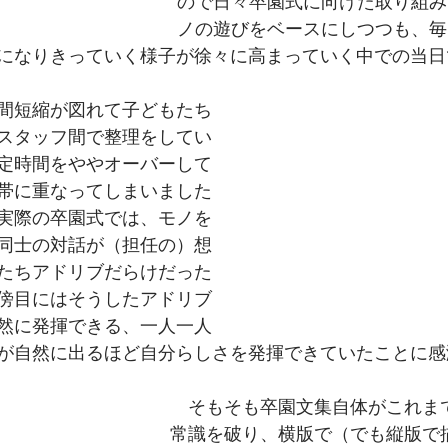
ので日々卒園式に向けた取り組み
ノの遊びをベースにしつつも、毎
になりきっていく様子が徐々に高まっていく中での当日
間短縮が図れて子どもたち
スタッフ間で整理をしてい
定時間をややオーバーして
帯に重なってしまいました
実際の卒園式では、モノを
同士の対話が（担任の）想
たちアドリブだらけだった
傍目にはそうしたアドリブ
然に発揮できる、一人一人
が自然に出るほど自分らしさを発揮できていたことに感
　そもそも卒園文集自体がこれま
常識を破り、横版で（でも縦版で