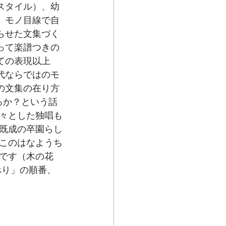
スタイル）、幼
。モノ目線で自
らせた文集づく
って楽譜つきの
ての表現以上
代ならではのモ
の文集の在り方
るか？という話
々とした独唱も
既成の卒園らし
このはなようち
です（木の花
べり」の順番、