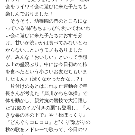
会をワイワイ会に遊びに来た子たちも
楽しんでおりました！
　そうそう、幼稚園の門のところにな
っている”柿”もちょっぴり剥いてわいわ
い会に遊びに来た子たちにおすそ分
け。甘いか渋いかは食べてみないとわ
からない…というモノもありました
が、みんな「おいしい」といって予想
以上の盛況ぶり。中には今日初めて柿
を食べたという小さいお友だちもいま
したよん♪（渋くなかったかな…？）
　片付けのあとはこれまた運動会で年
長さんが考えた『犀川かわら体操』で
体を動かし、親対抗の競技で大活躍し
た”お庭のイガ付きの栗”も登場し、『大
きな栗の木の下で』や『松ぼっくり』
『どんぐりコロコロ』と”くり”繋がりの
秋の歌をメドレーで歌って、今日のワ