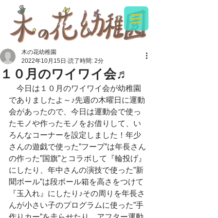
木の花幼稚園
2022年10月15日
読了時間: 2分
１０月のワイワイ会♬
　今日は１０月のワイワイ会が幼稚園
でありましたよ～♪先週の木曜日に運動
会があったので、今日は運動会で使っ
たモノや作ったモノをお借りして、い
ろんなコーナーを設定しました！年少
さんの遊戯で使った”フープ”は年長さん
の作った”国旗”とコラボして『輪投げ』
にしたり、年中さんの演技で使った”新
聞ボール”は段ボール箱を高さをつけて
『玉入れ』にしたり♪その周りを年長さ
んが小さい子のプログラムに使った”手
作りカー”を走らせたり。アフター運動