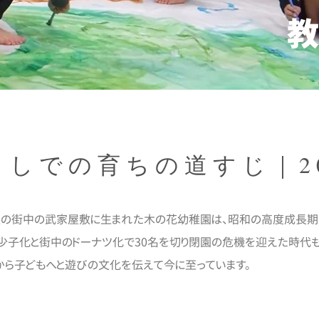
しでの育ちの道すじ｜2
、金沢の街中の武家屋敷に生まれた木の花幼稚園は、昭和の高度成長期
少子化と街中のドーナツ化で30名を切り閉園の危機を迎えた時代も・・
から子どもへと遊びの文化を伝えて今に至っています。