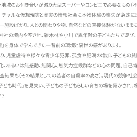
地域のお付き合いが減り大型スーパーやコンビニで必要なもの（不
ーチャルな仮想現実と虚実の情報社会に本物体験の喪失が急速に
ー施設ばかり。人との関わりや物、自然などの直接体験がないまま
神社の境内や空き地、雑木林や小川で異年齢の子どもたちで遊び
理」を身体で学んできた一昔前の環境と隔世の感があります。
り、児童虐待や様々な青少年犯罪、孤食や肥満の増加、子どもの貧
化、あるいは無感動、無関心、無気力症候群などの心の問題。自己
査結果も（その結果としての若者の自殺率の高さ）。現代の競争社
「子ども時代」を見失い、子どもの子どもらしい育ちの場を脅かされ、
か？