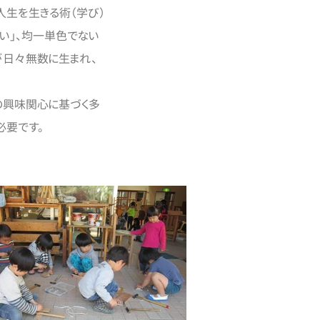
人生を生きる術（学び）
いい」、均一単色でない
が日々無数に生まれ、
の興味関心に基づく多
必要です。