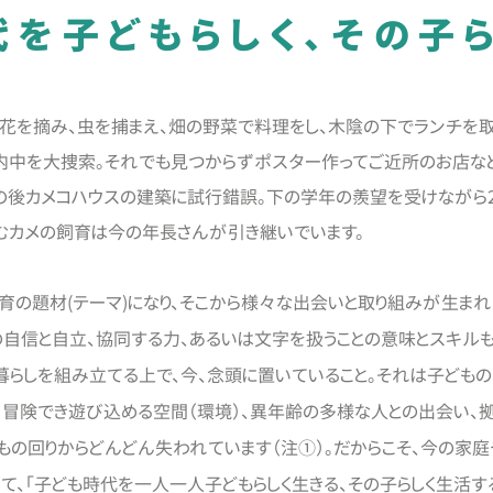
代を子どもらしく、その子
花を摘み、虫を捕まえ、畑の野菜で料理をし、木陰の下でランチを取
内中を大捜索。それでも見つからずポスター作ってご近所のお店など
の後カメコハウスの建築に試行錯誤。下の学年の羨望を受けながら2
住むカメの飼育は今の年長さんが引き継いでいます。
の題材(テーマ)になり、そこから様々な出会いと取り組みが生まれ
の自信と自立、協同する力、あるいは文字を扱うことの意味とスキルも
花暮らしを組み立てる上で、今、念頭に置いていること。それは子ど
、冒険でき遊び込める空間（環境）、異年齢の多様な人との出会い、
どもの回りからどんどん失われています（注①）。だからこそ、今の家
て、「子ども時代を一人一人子どもらしく生きる、その子らしく生活す