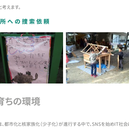
と考えます。
近所への捜索依頼
育ちの環境
都市化と核家族化（少子化）が進行する中で、SNSを始めIT社