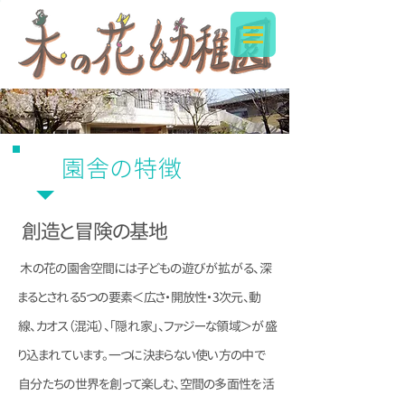
園舎の特徴
創造と冒険の基地
木の花の園舎空間には子どもの遊びが拡がる、深
まるとされる5つの要素＜広さ・開放性・3次元、動
線、カオス（混沌）、「隠れ家」、ファジーな領域＞が盛
り込まれています。一つに決まらない使い方の中で
自分たちの世界を創って楽しむ、空間の多面性を活