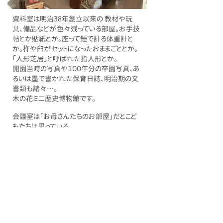
資料室は明治38年創立以来の 教材や玩
具、備品などが色々残っている部屋。お手技
帖とか貼紙とか。座って錘で計る体重計と
か。杵や臼がセットになったおままごととか。
「人形芝居」と呼ばれた指人形とか。
開園当時の写真や１００年分の卒園写真、あ
るいは墨で書かれた保育日誌、明治期の文
書類も諸々…。
木の花ミニ歴史博物館です。
会議室は「お母さんたちのお部屋」だとこど
もたちは思っている。
バザーのお仕事、保護者会のお仕事、卒園
アルバムの作製、幼稚園写真の張り出しと販
売、クッキングの相談…。いろんな思いつき
が形になって実現していく。
保育室