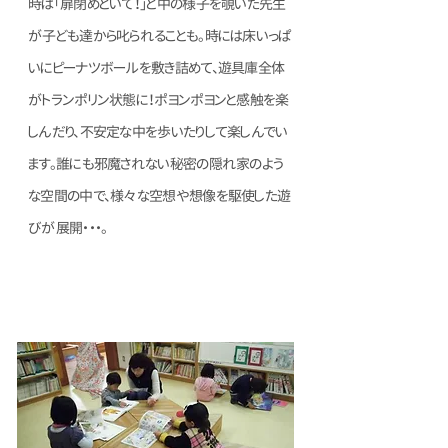
時は「扉閉めといて！」と中の様子を覗いた先生
が子ども達から叱られることも。時には床いっぱ
いにピーナツボールを敷き詰めて、遊具庫全体
がトランポリン状態に！ポヨンポヨンと感触を楽
しんだり、不安定な中を歩いたりして楽しんでい
ます。誰にも邪魔されない秘密の隠れ家のよう
な空間の中で、様々な空想や想像を駆使した遊
びが展開・・・。
絵本コーナー