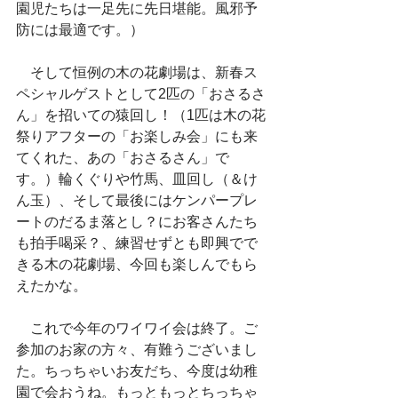
園児たちは一足先に先日堪能。風邪予
防には最適です。）
　そして恒例の木の花劇場は、新春ス
ペシャルゲストとして2匹の「おさるさ
ん」を招いての猿回し！（1匹は木の花
祭りアフターの「お楽しみ会」にも来
てくれた、あの「おさるさん」で
す。）輪くぐりや竹馬、皿回し（＆け
ん玉）、そして最後にはケンパープレ
ートのだるま落とし？にお客さんたち
も拍手喝采？、練習せずとも即興でで
きる木の花劇場、今回も楽しんでもら
えたかな。
　これで今年のワイワイ会は終了。ご
参加のお家の方々、有難うございまし
た。ちっちゃいお友だち、今度は幼稚
園で会おうね。もっともっとちっちゃ