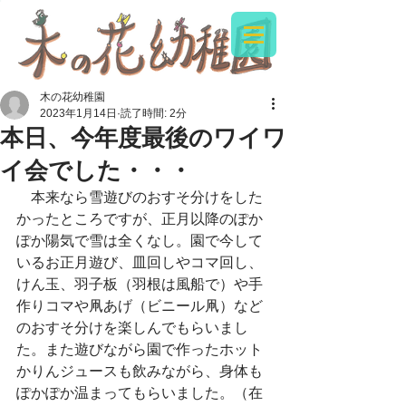
木の花幼稚園
2023年1月14日
読了時間: 2分
本日、今年度最後のワイワ
イ会でした・・・
　本来なら雪遊びのおすそ分けをした
かったところですが、正月以降のぽか
ぽか陽気で雪は全くなし。園で今して
いるお正月遊び、皿回しやコマ回し、
けん玉、羽子板（羽根は風船で）や手
作りコマや凧あげ（ビニール凧）など
のおすそ分けを楽しんでもらいまし
た。また遊びながら園で作ったホット
かりんジュースも飲みながら、身体も
ぽかぽか温まってもらいました。（在