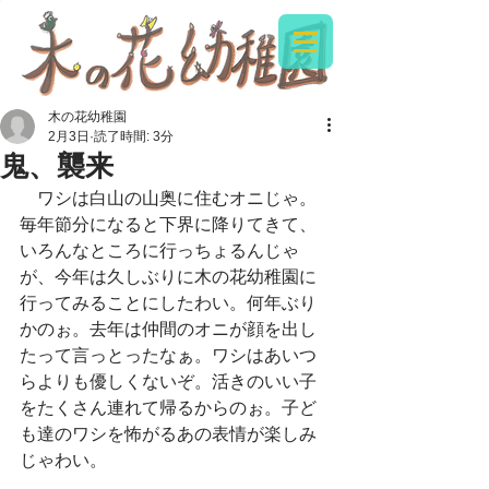
木の花幼稚園
2月3日
読了時間: 3分
鬼、襲来
　ワシは白山の山奥に住むオニじゃ。
毎年節分になると下界に降りてきて、
いろんなところに行っちょるんじゃ
が、今年は久しぶりに木の花幼稚園に
行ってみることにしたわい。何年ぶり
かのぉ。去年は仲間のオニが顔を出し
たって言っとったなぁ。ワシはあいつ
らよりも優しくないぞ。活きのいい子
をたくさん連れて帰るからのぉ。子ど
も達のワシを怖がるあの表情が楽しみ
じゃわい。