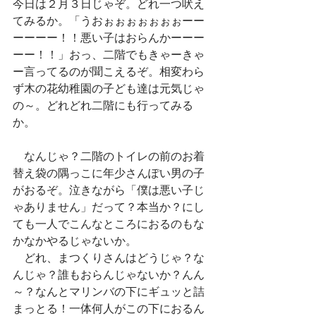
今日は２月３日じゃぞ。どれ一つ吠え
てみるか。「うおぉぉぉぉぉぉぉーー
ーーーー！！悪い子はおらんかーーー
ーー！！」おっ、二階でもきゃーきゃ
ー言ってるのが聞こえるぞ。相変わら
ず木の花幼稚園の子ども達は元気じゃ
の～。どれどれ二階にも行ってみる
か。
　なんじゃ？二階のトイレの前のお着
替え袋の隅っこに年少さんぽい男の子
がおるぞ。泣きながら「僕は悪い子じ
ゃありません」だって？本当か？にし
ても一人でこんなところにおるのもな
かなかやるじゃないか。
　どれ、まつくりさんはどうじゃ？な
んじゃ？誰もおらんじゃないか？んん
～？なんとマリンバの下にギュッと詰
まっとる！一体何人がこの下におるん