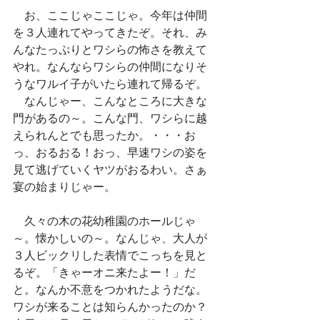
　お、ここじゃここじゃ。今年は仲間
を３人連れてやってきたぞ。それ、み
んなたっぷりとワシらの怖さを教えて
やれ。なんならワシらの仲間になりそ
うなワルイ子がいたら連れて帰るぞ。
　なんじゃー、こんなところに大きな
門があるの～。こんな門、ワシらに越
えられんとでも思ったか。・・・お
っ、おるおる！おっ、早速ワシの姿を
見て逃げていくヤツがおるわい。さぁ
宴の始まりじゃー。
　久々の木の花幼稚園のホールじゃ
～。懐かしいの～。なんじゃ、大人が
３人ビックリした表情でこっちを見と
るぞ。「きゃーオニ来たよー！」だ
と。なんか不意をつかれたようだな。
ワシが来ることは知らんかったのか？