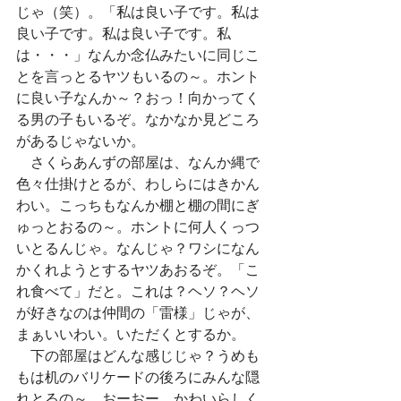
じゃ（笑）。「私は良い子です。私は
良い子です。私は良い子です。私
は・・・」なんか念仏みたいに同じこ
とを言っとるヤツもいるの～。ホント
に良い子なんか～？おっ！向かってく
る男の子もいるぞ。なかなか見どころ
があるじゃないか。
　さくらあんずの部屋は、なんか縄で
色々仕掛けとるが、わしらにはきかん
わい。こっちもなんか棚と棚の間にぎ
ゅっとおるの～。ホントに何人くっつ
いとるんじゃ。なんじゃ？ワシになん
かくれようとするヤツあおるぞ。「こ
れ食べて」だと。これは？ヘソ？ヘソ
が好きなのは仲間の「雷様」じゃが、
まぁいいわい。いただくとするか。
　下の部屋はどんな感じじゃ？うめも
もは机のバリケードの後ろにみんな隠
れとるの～。おーおー、かわいらしく