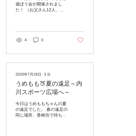
遊ぼう会が開催されまし
た！ （お父さん12人、子
どもが20人参加してくれま
した！！ありがとうござい
ます！！） 今回は夏とい
うことで…ウォータースラ
イダーを作っちゃおう！！
4
0
と、気を組んで滑り台、園
庭に深めのプールを作って
遊びましたよ♪ お父さん
たちはフライング気味に滑
り台の木を組みながら構想
を話し合い。子どもたちは
2026年7月29日
∙
3
分
それをじーっと見つめなが
うめもも🍑夏の遠足～内
ら、何かお仕事は？とやる
川スポーツ広場へ～
気に満ち溢れた顔！そうい
うことなら、働いてもらお
う！！と、深さを出すため
今日はうめももちゃんの夏
に滑り台の先辺りの土を掘
の遠足でした。 春の遠足の
ってプールの準備を開始。
同じ場所、香林坊で待ち合
「土かたい！」と文句を言
わせ～！ 「バス来た～！」
いながらも、「もっと掘ら
と思ったら、あれっ何だか
んと深いプールできん
人が予想外にいっぱい。 座