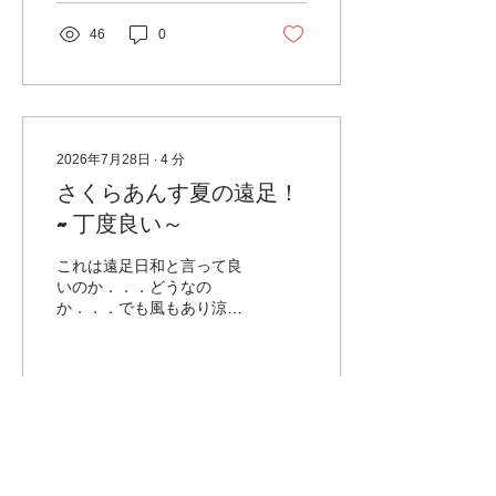
よ！」とか、「ここもっと
る場所もないくらい、ぎゅ
平らにした方がいいんじゃ
っと。 満員電車に乗ってい
46
0
ない？」などなど、子ども
るみたいに立ったままの乗
たちなりに色々思いを巡ら
車だったけど、 みんな立っ
せて汗だくになりながら掘
たままでも大丈夫！な姿に
っていきました～。 その
頼もしさを感じたよ。 末の
傍らでは、手すりを固定す
バス停で降りたら、さなえ
るために竹をあぶって曲げ
先生が待っててくれた～！
2026年7月28日
∙
4
分
る作業がお父さんたちを中
リュックとプールバックを
さくらあんす夏の遠足！
心にスタート。原理は分か
預けて（内川まで運んでも
るものの、なかなかうまく
~丁度良い～
らい身軽に） 内川スポーツ
曲がらない、ないしパキッ
広場に向かってLet’s go
と竹が割れる音が鳴り響く
さっそくアマガエルがいた
これは遠足日和と言って良
など、お父さん達も失敗し
ので「見て～アマガエルお
いのか．．．どうなの
ないかとドキドキ顔。その
ったよ～！」と 見せると、
か．．．でも風もあり涼し
真剣さが響いたのか、後か
さわさわの手からカエルは
かったのは間違いない！と
ら子どもたちもチャレンジ
大ジャンプ。 それを追っか
いう今日、年中のさくらあ
する姿...
けるうめももちゃんたち。
んずさんの夏の遠足に行っ
追っかけて畑に落ちないで
てきました。 今日の予報
よ～（笑） 「セミの声がす
が雨という事なので（徐々
61
0
る」と蝉が鳴く方を探す子
に悪くなる天気予報．．．
どもたち。 「おった～！」
降水確率９０％！？）、川
「近くにセミの抜け殻もあ
遊びはせずに、園から歩い
るし、ここで生まれたん